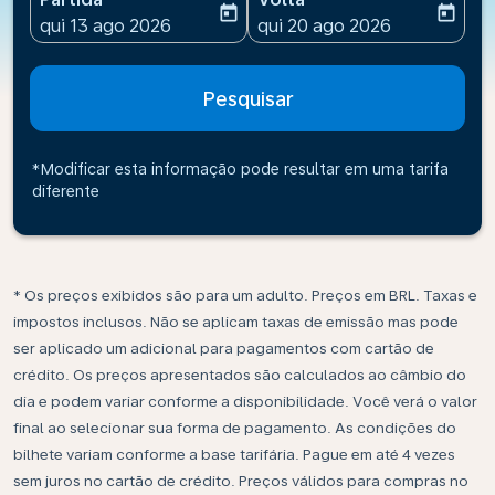
today
today
fc-booking-departure-date-aria-label
fc-booking-return-date-ari
qui 13 ago 2026
qui 20 ago 2026
Pesquisar
*Modificar esta informação pode resultar em uma tarifa
diferente
* Os preços exibidos são para um adulto. Preços em BRL. Taxas e
impostos inclusos. Não se aplicam taxas de emissão mas pode
ser aplicado um adicional para pagamentos com cartão de
crédito. Os preços apresentados são calculados ao câmbio do
dia e podem variar conforme a disponibilidade. Você verá o valor
final ao selecionar sua forma de pagamento. As condições do
bilhete variam conforme a base tarifária. Pague em até 4 vezes
sem juros no cartão de crédito. Preços válidos para compras no