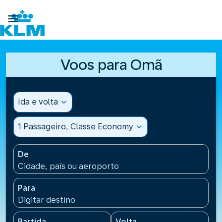

Voos para Omã
Ida e volta
expand_more
1 Passageiro, Classe Economy
expand_more
De
Cidade, país ou aeroporto
Para
Digitar destino
Partida
Volta