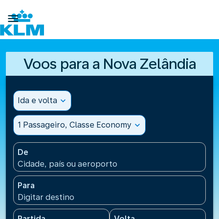

Voos para a Nova Zelândia
Ida e volta
expand_more
1 Passageiro, Classe Economy
expand_more
De
Cidade, país ou aeroporto
Para
Digitar destino
Partida
Volta