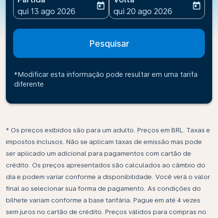
today
today
fc-booking-departure-date-aria-label
fc-booking-return-date-ari
qui 13 ago 2026
qui 20 ago 2026
Pesquisar
*Modificar esta informação pode resultar em uma tarifa
diferente
* Os preços exibidos são para um adulto. Preços em BRL. Taxas e
impostos inclusos. Não se aplicam taxas de emissão mas pode
ser aplicado um adicional para pagamentos com cartão de
crédito. Os preços apresentados são calculados ao câmbio do
dia e podem variar conforme a disponibilidade. Você verá o valor
final ao selecionar sua forma de pagamento. As condições do
bilhete variam conforme a base tarifária. Pague em até 4 vezes
sem juros no cartão de crédito. Preços válidos para compras no