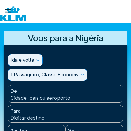

Voos para a Nigéria
Ida e volta
expand_more
1 Passageiro, Classe Economy
expand_more
De
Cidade, país ou aeroporto
Para
Digitar destino
Partida
Volta