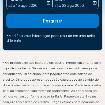
today
today
fc-booking-departure-date-aria-label
fc-booking-return-date-ari
sáb 15 ago 2026
sáb 22 ago 2026
Pesquisar
*Modificar esta informação pode resultar em uma tarifa
diferente
* Os preços exibidos são para um adulto. Preços em BRL. Taxas e
impostos inclusos. Não se aplicam taxas de emissão mas pode
ser aplicado um adicional para pagamentos com cartão de
crédito. Os preços apresentados são calculados ao câmbio do
dia e podem variar conforme a disponibilidade. Você verá o valor
final ao selecionar sua forma de pagamento. As condições do
bilhete variam conforme a base tarifária. Pague em até 4 vezes
sem juros no cartão de crédito. Preços válidos para compras no