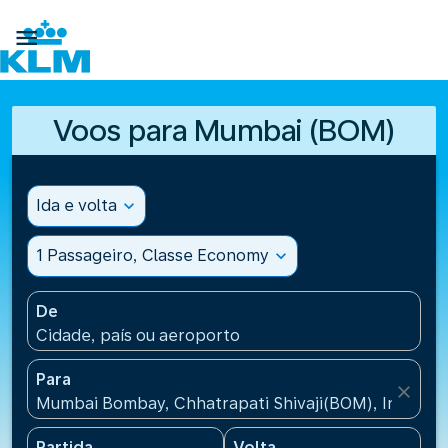

Voos para Mumbai (BOM)
Ida e volta
expand_more
1 Passageiro, Classe Economy
expand_more
De
Cidade, país ou aeroporto
Para
close
Mumbai Bombay, Chhatrapati Shivaji(BOM), India
Partida
Volta