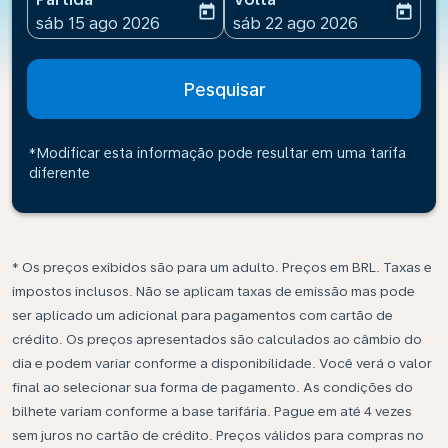
today
today
fc-booking-departure-date-aria-label
fc-booking-return-date-ari
sáb 15 ago 2026
sáb 22 ago 2026
Pesquisar
*Modificar esta informação pode resultar em uma tarifa
diferente
* Os preços exibidos são para um adulto. Preços em BRL. Taxas e
impostos inclusos. Não se aplicam taxas de emissão mas pode
ser aplicado um adicional para pagamentos com cartão de
crédito. Os preços apresentados são calculados ao câmbio do
dia e podem variar conforme a disponibilidade. Você verá o valor
final ao selecionar sua forma de pagamento. As condições do
bilhete variam conforme a base tarifária. Pague em até 4 vezes
sem juros no cartão de crédito. Preços válidos para compras no