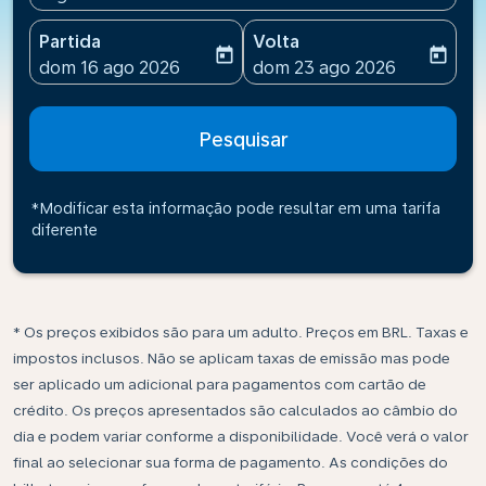
Partida
Volta
today
today
fc-booking-departure-date-aria-label
fc-booking-return-date-ari
dom 16 ago 2026
dom 23 ago 2026
Pesquisar
*Modificar esta informação pode resultar em uma tarifa
diferente
* Os preços exibidos são para um adulto. Preços em BRL. Taxas e
impostos inclusos. Não se aplicam taxas de emissão mas pode
ser aplicado um adicional para pagamentos com cartão de
crédito. Os preços apresentados são calculados ao câmbio do
dia e podem variar conforme a disponibilidade. Você verá o valor
final ao selecionar sua forma de pagamento. As condições do