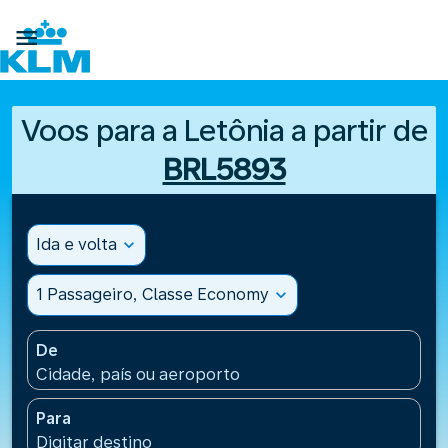

Voos para a Letônia a partir de
BRL5893
Ida e volta
expand_more
1 Passageiro, Classe Economy
expand_more
De
Cidade, país ou aeroporto
Para
Digitar destino