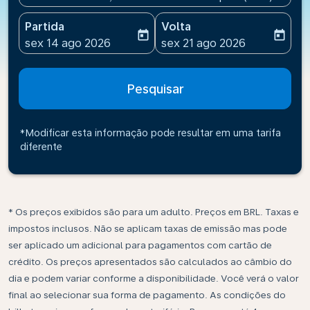
Partida
Volta
today
today
fc-booking-departure-date-aria-label
fc-booking-return-date-ari
sex 14 ago 2026
sex 21 ago 2026
Pesquisar
*Modificar esta informação pode resultar em uma tarifa
diferente
* Os preços exibidos são para um adulto. Preços em BRL. Taxas e
impostos inclusos. Não se aplicam taxas de emissão mas pode
ser aplicado um adicional para pagamentos com cartão de
crédito. Os preços apresentados são calculados ao câmbio do
dia e podem variar conforme a disponibilidade. Você verá o valor
final ao selecionar sua forma de pagamento. As condições do