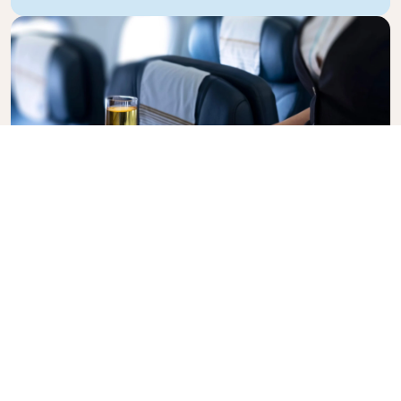
Business Class
Voe com estilo na Business Class da KLM, onde
privacidade, conforto e serviço atencioso se unem.
Desfrute de alimentos e bebidas de alta qualidade,
atenção personalizada de nossa equipe de cabine e
o máximo em relaxamento. Reserve seu bilhete
eletrônico na Business Class hoje mesmo e