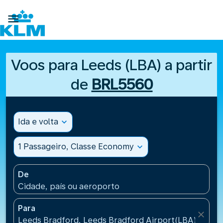

Voos para Leeds (LBA) a partir
de
BRL5560
Ida e volta
expand_more
1 Passageiro, Classe Economy
expand_more
De
Cidade, país ou aeroporto
Para
close
Leeds Bradford, Leeds Bradford Airport(LBA), Unit