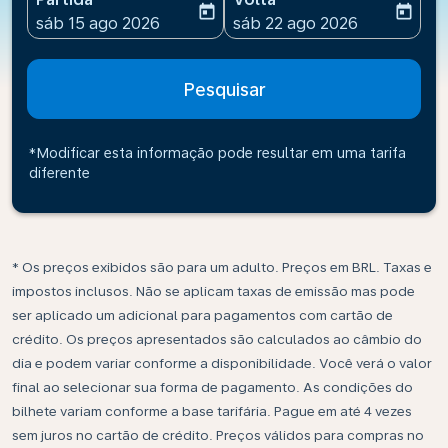
today
today
fc-booking-departure-date-aria-label
fc-booking-return-date-ari
sáb 15 ago 2026
sáb 22 ago 2026
Pesquisar
*Modificar esta informação pode resultar em uma tarifa
diferente
* Os preços exibidos são para um adulto. Preços em BRL. Taxas e
impostos inclusos. Não se aplicam taxas de emissão mas pode
ser aplicado um adicional para pagamentos com cartão de
crédito. Os preços apresentados são calculados ao câmbio do
dia e podem variar conforme a disponibilidade. Você verá o valor
final ao selecionar sua forma de pagamento. As condições do
bilhete variam conforme a base tarifária. Pague em até 4 vezes
sem juros no cartão de crédito. Preços válidos para compras no