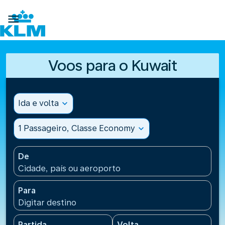

Voos para o Kuwait
Ida e volta
expand_more
1 Passageiro, Classe Economy
expand_more
De
Cidade, país ou aeroporto
Para
Digitar destino
Partida
Volta