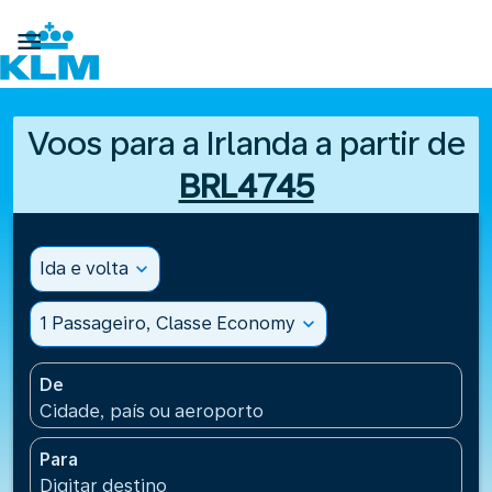

Voos para a Irlanda a partir de
BRL4745
Ida e volta
expand_more
1 Passageiro, Classe Economy
expand_more
De
Cidade, país ou aeroporto
Para
Digitar destino