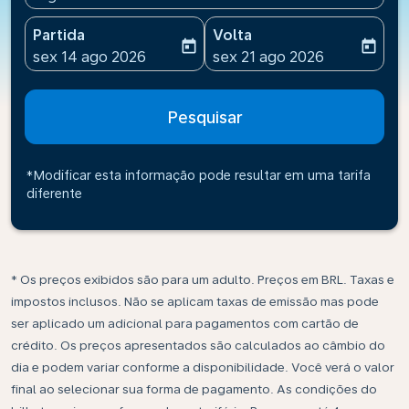
Partida
Volta
today
today
fc-booking-departure-date-aria-label
fc-booking-return-date-ari
sex 14 ago 2026
sex 21 ago 2026
Pesquisar
*Modificar esta informação pode resultar em uma tarifa
diferente
* Os preços exibidos são para um adulto. Preços em BRL. Taxas e
impostos inclusos. Não se aplicam taxas de emissão mas pode
ser aplicado um adicional para pagamentos com cartão de
crédito. Os preços apresentados são calculados ao câmbio do
dia e podem variar conforme a disponibilidade. Você verá o valor
final ao selecionar sua forma de pagamento. As condições do