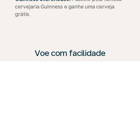
cervejaria Guinness e ganhe uma cerveja
grátis.
Voe com facilidade
A KLM oferece uma variedade de serviços para
atender a todos os viajantes. Desde a confortável
Premium Comfort Class até a Business Class. Explore
as possibilidades, visite nosso Guia de Viagem e
reserve sua próxima viagem conosco hoje mesmo.