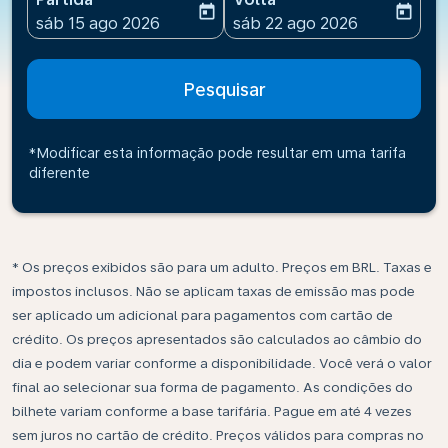
today
today
fc-booking-departure-date-aria-label
fc-booking-return-date-ari
sáb 15 ago 2026
sáb 22 ago 2026
Pesquisar
*Modificar esta informação pode resultar em uma tarifa
diferente
* Os preços exibidos são para um adulto. Preços em BRL. Taxas e
impostos inclusos. Não se aplicam taxas de emissão mas pode
ser aplicado um adicional para pagamentos com cartão de
crédito. Os preços apresentados são calculados ao câmbio do
dia e podem variar conforme a disponibilidade. Você verá o valor
final ao selecionar sua forma de pagamento. As condições do
bilhete variam conforme a base tarifária. Pague em até 4 vezes
sem juros no cartão de crédito. Preços válidos para compras no