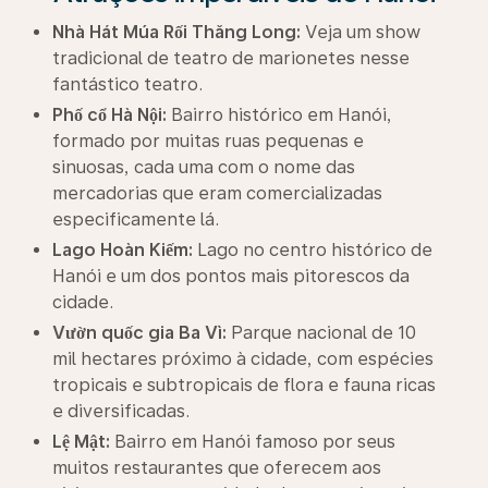
Nhà Hát Múa Rối Thăng Long:
Veja um show
tradicional de teatro de marionetes nesse
fantástico teatro.
Phố cổ Hà Nội:
Bairro histórico em Hanói,
formado por muitas ruas pequenas e
sinuosas, cada uma com o nome das
mercadorias que eram comercializadas
especificamente lá.
Lago Hoàn Kiếm:
Lago no centro histórico de
Hanói e um dos pontos mais pitorescos da
cidade.
Vườn quốc gia Ba Vì:
Parque nacional de 10
mil hectares próximo à cidade, com espécies
tropicais e subtropicais de flora e fauna ricas
e diversificadas.
Lệ Mật:
Bairro em Hanói famoso por seus
muitos restaurantes que oferecem aos