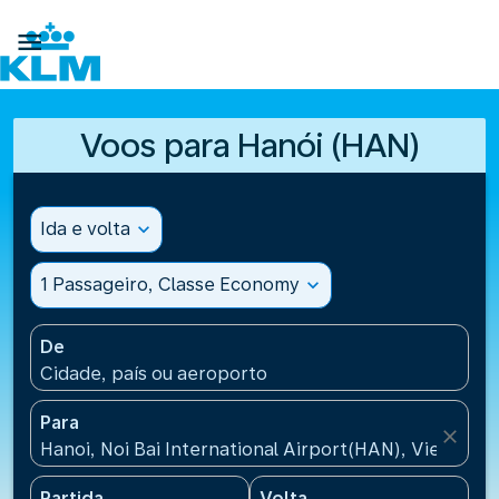

Voos para Hanói (HAN)
Ida e volta
expand_more
1 Passageiro, Classe Economy
expand_more
De
Cidade, país ou aeroporto
Para
close
Hanoi, Noi Bai International Airport(HAN), Vietnam
Partida
Volta