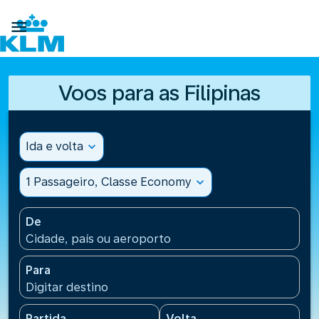

Voos para as Filipinas
Ida e volta
expand_more
1 Passageiro, Classe Economy
expand_more
De
Cidade, país ou aeroporto
Para
Digitar destino
Partida
Volta