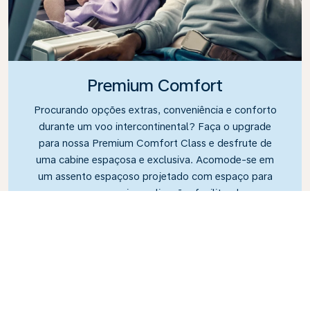
Premium Comfort
Procurando opções extras, conveniência e conforto
durante um voo intercontinental? Faça o upgrade
para nossa Premium Comfort Class e desfrute de
uma cabine espaçosa e exclusiva. Acomode-se em
um assento espaçoso projetado com espaço para
as pernas e maior reclinação, facilitando o
relaxamento e a descontração durante o voo.
Link