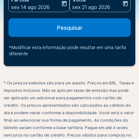
today
today
fc-booking-departure-date-aria-label
fc-booking-return-date-ari
sex 14 ago 2026
sex 21 ago 2026
Pesquisar
*Modificar esta informação pode resultar em uma tarifa
diferente
* Os preços exibidos são para um adulto. Preços em BRL. Taxas e
impostos inclusos. Não se aplicam taxas de emissão mas pode
ser aplicado um adicional para pagamentos com cartão de
crédito. Os preços apresentados são calculados ao câmbio do
dia e podem variar conforme a disponibilidade. Você verá o valor
final ao selecionar sua forma de pagamento. As condições do
bilhete variam conforme a base tarifária. Pague em até 4 vezes
sem juros no cartão de crédito. Preços válidos para compras no