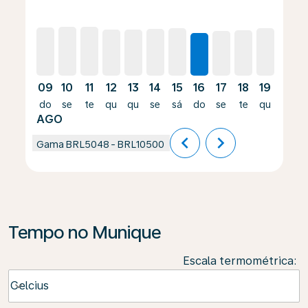
09
10
11
12
13
14
15
16
17
18
19
20
do
se
te
qu
qu
se
sá
do
se
te
qu
qu
AGO
chevron_left
chevron_right
Gama
BRL5048
-
BRL10500
Tempo no Munique
Escala termométrica
:
Weather unit option Celcius Selected
Celcius
keyboard_arrow_down