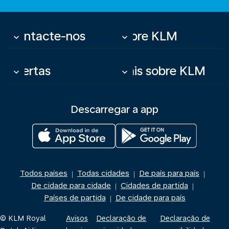
Contacte-nos
Sobre KLM
keyboard_arrow_down
keyboard_arrow_down
Ofertas
Mais sobre KLM
keyboard_arrow_down
keyboard_arrow_down
Descarregar a app
Todos países
Todas cidades
De país para país
|
|
|
De cidade para cidade
Cidades de partida
|
|
Países de partida
De cidade para país
|
© KLM Royal
Avisos
Declaração de
Declaração de