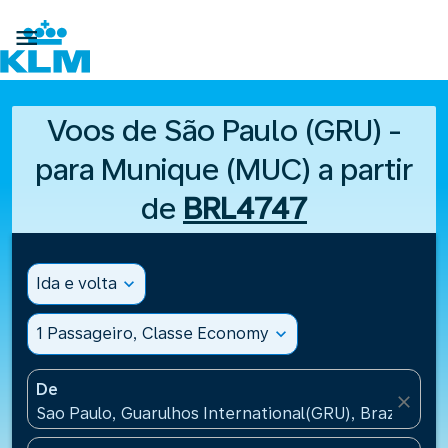

Voos de São Paulo (GRU) -
para Munique (MUC) a partir
de
BRL4747
Ida e volta
expand_more
1 Passageiro, Classe Economy
expand_more
De
close
Sao Paulo, Guarulhos International(GRU), Brazil