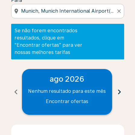
Para
location_on
close
Se não forem encontrados
resultados, clique em
“Encontrar ofertas” para ver
nossas melhores tarifas
ago 2026
chevron_left
chevron_right
Nenhum resultado para este mês
Nenh
Encontrar ofertas
Displaying fares for agosto-2026