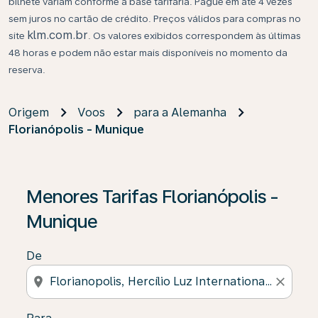
bilhete variam conforme a base tarifária. Pague em até 4 vezes
sem juros no cartão de crédito. Preços válidos para compras no
klm.com.br
site
. Os valores exibidos correspondem às últimas
48 horas e podem não estar mais disponíveis no momento da
reserva.
Origem
Voos
para a Alemanha
Florianópolis - Munique
Se não forem encontrados resultados, clique em “Enco
Menores Tarifas Florianópolis -
Munique
De
location_on
close