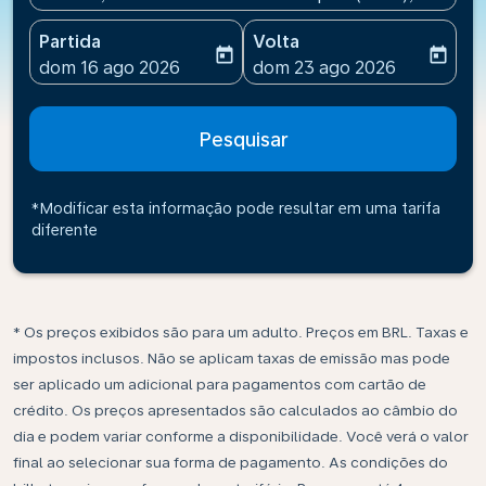
Partida
Volta
today
today
fc-booking-departure-date-aria-label
fc-booking-return-date-ari
dom 16 ago 2026
dom 23 ago 2026
Pesquisar
*Modificar esta informação pode resultar em uma tarifa
diferente
* Os preços exibidos são para um adulto. Preços em BRL. Taxas e
impostos inclusos. Não se aplicam taxas de emissão mas pode
ser aplicado um adicional para pagamentos com cartão de
crédito. Os preços apresentados são calculados ao câmbio do
dia e podem variar conforme a disponibilidade. Você verá o valor
final ao selecionar sua forma de pagamento. As condições do