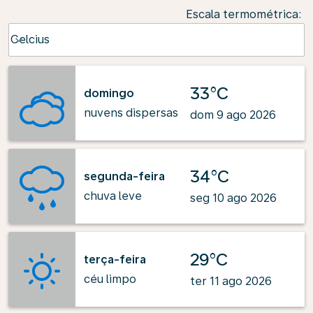
Escala termométrica
:
Weather unit option Celcius Selected
Celcius
keyboard_arrow_down
33°C
domingo
nuvens dispersas
dom 9 ago 2026
34°C
segunda-feira
chuva leve
seg 10 ago 2026
29°C
terça-feira
céu limpo
ter 11 ago 2026