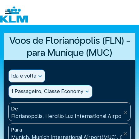

Voos de Florianópolis (FLN) -
para Munique (MUC)
Ida e volta
expand_more
1 Passageiro, Classe Economy
expand_more
De
close
Florianopolis, Hercílio Luz International Airport(FLN)
Para
close
Munich, Munich International Airport(MUC), Germa