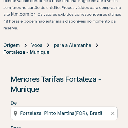
bilhete variam conforme a base tarifária. Pague em até 4 vezes
sem juros no cartão de crédito. Preços válidos para compras no
klm.com.br
site
. Os valores exibidos correspondem às últimas
48 horas e podem não estar mais disponíveis no momento da
reserva.
Origem
Voos
para a Alemanha
Fortaleza - Munique
Se não forem encontrados resultados, clique em “Enco
Menores Tarifas Fortaleza -
Munique
De
location_on
close