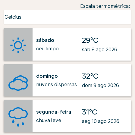
Escala termométrica
:
Weather unit option Celcius Selected
Celcius
keyboard_arrow_down
29°C
sábado
céu limpo
sáb 8 ago 2026
32°C
domingo
nuvens dispersas
dom 9 ago 2026
31°C
segunda-feira
chuva leve
seg 10 ago 2026