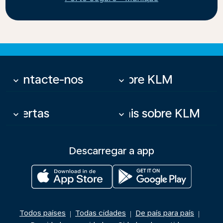
Contacte-nos
Sobre KLM
keyboard_arrow_down
keyboard_arrow_down
Ofertas
Mais sobre KLM
keyboard_arrow_down
keyboard_arrow_down
Descarregar a app
Todos países
Todas cidades
De país para país
|
|
|