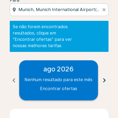
Para
location_on
close
Se não forem encontrados
resultados, clique em
“Encontrar ofertas” para ver
nossas melhores tarifas
ago 2026
chevron_left
chevron_right
Nenhum resultado para este mês
Nenh
Encontrar ofertas
Displaying fares for agosto-2026