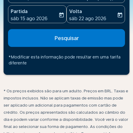
Partida
Volta
today
today
fc-booking-departure-date-aria-label
fc-booking-return-date-ari
sáb 15 ago 2026
sáb 22 ago 2026
Pesquisar
*Modificar esta informação pode resultar em uma tarifa
diferente
* Os preços exibidos são para um adulto. Preços em BRL. Taxas e
impostos inclusos. Não se aplicam taxas de emissão mas pode
ser aplicado um adicional para pagamentos com cartão de
crédito. Os preços apresentados são calculados ao câmbio do
dia e podem variar conforme a disponibilidade. Você verá o valor
final ao selecionar sua forma de pagamento. As condições do