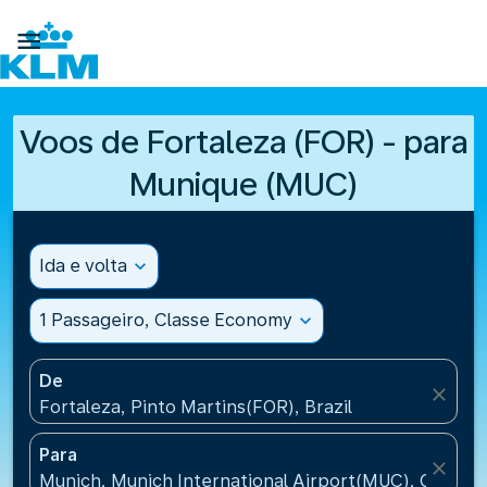

Voos de Fortaleza (FOR) - para
Munique (MUC)
Ida e volta
expand_more
1 Passageiro, Classe Economy
expand_more
De
close
Fortaleza, Pinto Martins(FOR), Brazil
Para
close
Munich, Munich International Airport(MUC), Germa