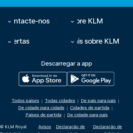
Contacte-nos
Sobre KLM
keyboard_arrow_down
keyboard_arrow_down
Ofertas
Mais sobre KLM
keyboard_arrow_down
keyboard_arrow_down
Descarregar a app
Todos países
Todas cidades
De país para país
|
|
|
De cidade para cidade
Cidades de partida
|
|
Países de partida
De cidade para país
|
© KLM Royal
Avisos
Declaração de
Declaração de