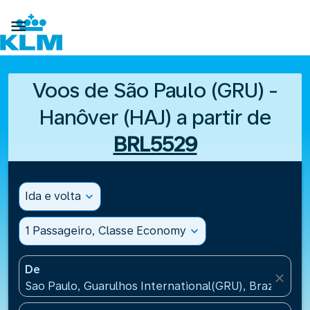

Voos de São Paulo (GRU) -
Hanôver (HAJ) a partir de
BRL5529
Ida e volta
expand_more
1 Passageiro, Classe Economy
expand_more
De
close
Sao Paulo, Guarulhos International(GRU), Brazil