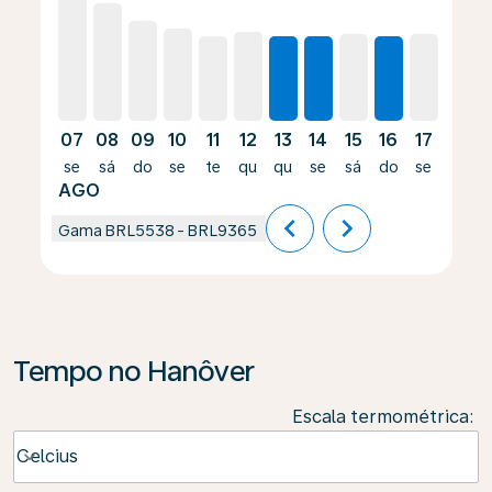
07
08
09
10
11
12
13
14
15
16
17
18
se
sá
do
se
te
qu
qu
se
sá
do
se
te
AGO
chevron_left
chevron_right
Gama
BRL5538
-
BRL9365
Tempo no Hanôver
Escala termométrica
:
Weather unit option Celcius Selected
Celcius
keyboard_arrow_down