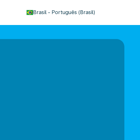
keyboard_arrow_down
Brasil
-
Português (Brasil)