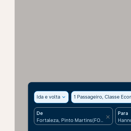
Ida e volta
expand_more
1 Passageiro, Classe Ec
De
Para
close