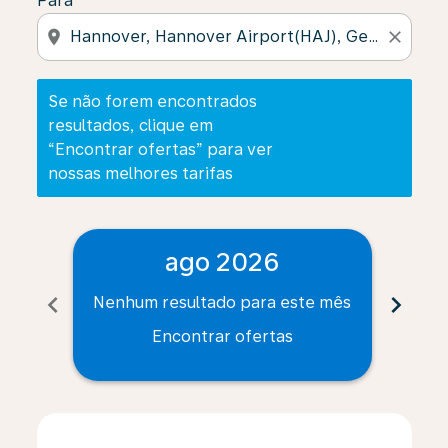
Para
location_on
close
Se não forem encontrados
resultados, clique em
“Encontrar ofertas” para ver
nossas melhores tarifas
ago 2026
chevron_left
chevron_right
Nenhum resultado para este mês
Nenh
Encontrar ofertas
Displaying fares for agosto-2026