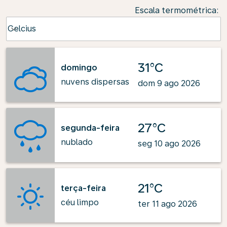
Escala termométrica
:
Weather unit option Celcius Selected
Celcius
keyboard_arrow_down
31°C
domingo
nuvens dispersas
dom 9 ago 2026
27°C
segunda-feira
nublado
seg 10 ago 2026
21°C
terça-feira
céu limpo
ter 11 ago 2026