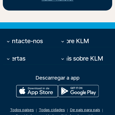
Contacte-nos
Sobre KLM
keyboard_arrow_down
keyboard_arrow_down
Ofertas
Mais sobre KLM
keyboard_arrow_down
keyboard_arrow_down
Descarregar a app
Todos países
Todas cidades
De país para país
|
|
|