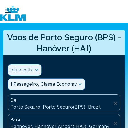

Voos de Porto Seguro (BPS) -
Hanôver (HAJ)
Ida e volta
expand_more
1 Passageiro, Classe Economy
expand_more
De
close
Porto Seguro, Porto Seguro(BPS), Brazil
Para
close
Hannover, Hannover Airport(HAJ), Germany