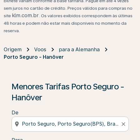
bilhete variam conforme a base tarifária. Pague em até 4 vezes
sem juros no cartão de crédito. Preços válidos para compras no
klm.com.br
site
. Os valores exibidos correspondem às últimas
48 horas e podem não estar mais disponíveis no momento da
reserva.
Origem
Voos
para a Alemanha
Porto Seguro - Hanôver
Se não forem encontrados resultados, clique em “Enco
Menores Tarifas Porto Seguro -
Hanôver
De
location_on
close