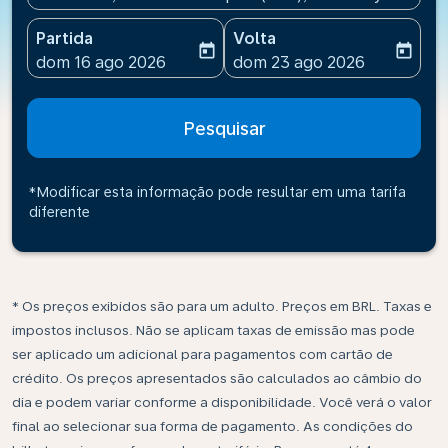
Partida
Volta
today
today
fc-booking-departure-date-aria-label
fc-booking-return-date-ari
dom 16 ago 2026
dom 23 ago 2026
Pesquisar
*Modificar esta informação pode resultar em uma tarifa
diferente
* Os preços exibidos são para um adulto. Preços em BRL. Taxas e
impostos inclusos. Não se aplicam taxas de emissão mas pode
ser aplicado um adicional para pagamentos com cartão de
crédito. Os preços apresentados são calculados ao câmbio do
dia e podem variar conforme a disponibilidade. Você verá o valor
final ao selecionar sua forma de pagamento. As condições do