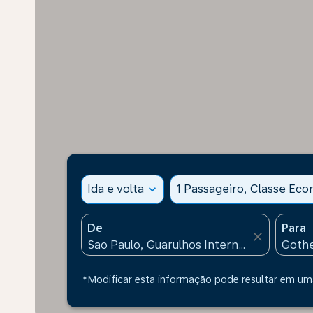
Ida e volta
expand_more
1 Passageiro, Classe Ec
De
Para
close
*Modificar esta informação pode resultar em uma