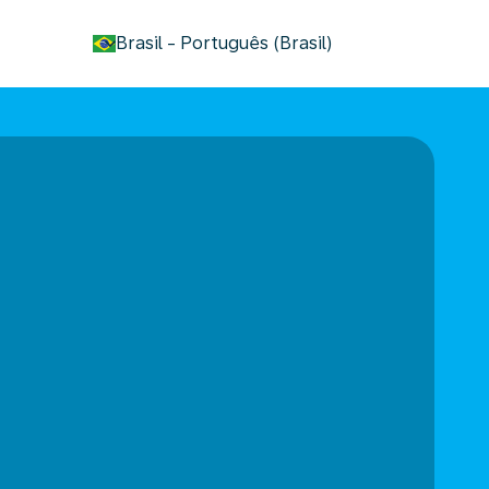
keyboard_arrow_down
Brasil
-
Português (Brasil)