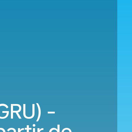
GRU) -
artir de