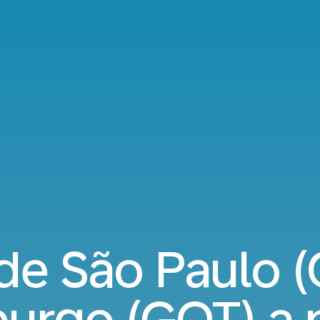
de São Paulo (
rgo (GOT) a p