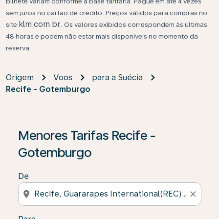
bilhete variam conforme a base tarifária. Pague em até 4 vezes
sem juros no cartão de crédito. Preços válidos para compras no
klm.com.br
site
. Os valores exibidos correspondem às últimas
48 horas e podem não estar mais disponíveis no momento da
reserva.
Origem
Voos
para a Suécia
Recife - Gotemburgo
Se não forem encontrados resultados, clique em “Enco
Menores Tarifas Recife -
Gotemburgo
De
location_on
close