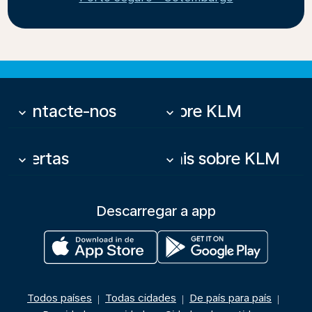
Contacte-nos
Sobre KLM
keyboard_arrow_down
keyboard_arrow_down
Ofertas
Mais sobre KLM
keyboard_arrow_down
keyboard_arrow_down
Descarregar a app
Todos países
Todas cidades
De país para país
|
|
|