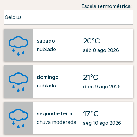
Escala termométrica
:
Weather unit option Celcius Selected
Celcius
keyboard_arrow_down
20°C
sábado
nublado
sáb 8 ago 2026
21°C
domingo
nublado
dom 9 ago 2026
17°C
segunda-feira
chuva moderada
seg 10 ago 2026