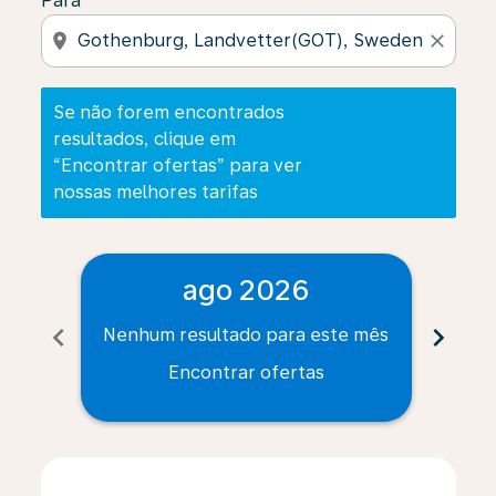
Para
location_on
close
Se não forem encontrados
resultados, clique em
“Encontrar ofertas” para ver
nossas melhores tarifas
ago 2026
chevron_left
chevron_right
Nenhum resultado para este mês
Nenh
Encontrar ofertas
Displaying fares for agosto-2026