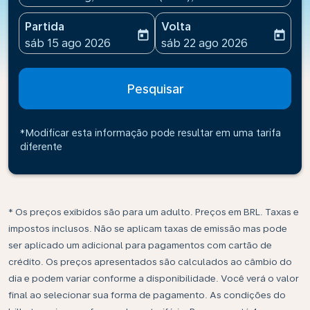
Partida
Volta
today
today
fc-booking-departure-date-aria-label
fc-booking-return-date-ari
sáb 15 ago 2026
sáb 22 ago 2026
Pesquisar
*Modificar esta informação pode resultar em uma tarifa
diferente
* Os preços exibidos são para um adulto. Preços em BRL. Taxas e
impostos inclusos. Não se aplicam taxas de emissão mas pode
ser aplicado um adicional para pagamentos com cartão de
crédito. Os preços apresentados são calculados ao câmbio do
dia e podem variar conforme a disponibilidade. Você verá o valor
final ao selecionar sua forma de pagamento. As condições do