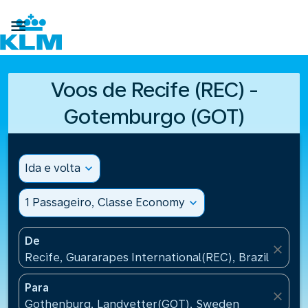

Voos de Recife (REC) -
Gotemburgo (GOT)
Ida e volta
expand_more
1 Passageiro, Classe Economy
expand_more
De
close
Recife, Guararapes International(REC), Brazil
Para
close
Gothenburg, Landvetter(GOT), Sweden