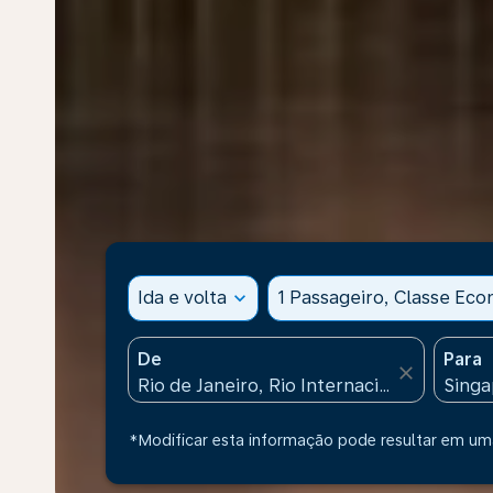
Ida e volta
expand_more
1 Passageiro, Classe Ec
De
Para
close
*Modificar esta informação pode resultar em uma