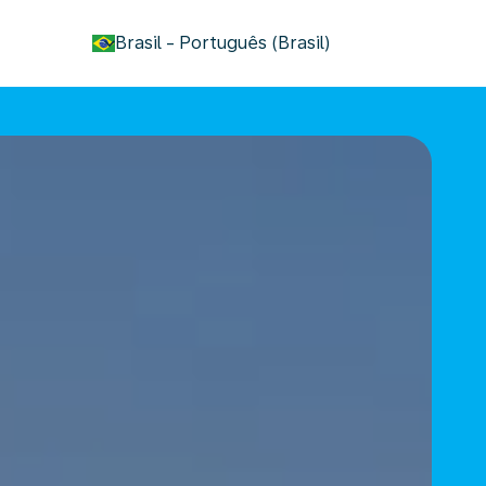
keyboard_arrow_down
Brasil
-
Português (Brasil)