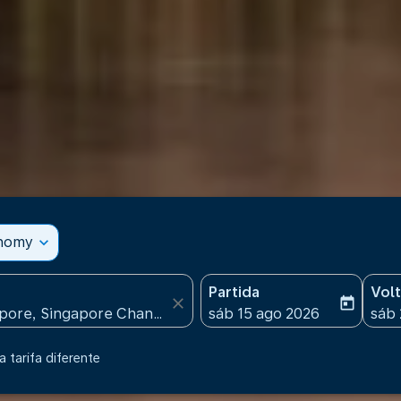
onomy
expand_more
Partida
Vol
close
today
fc-booking-departure-date
fc-b
sáb 15 ago 2026
sáb 
 tarifa diferente