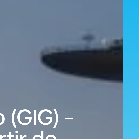
 (GIG) -
rtir de