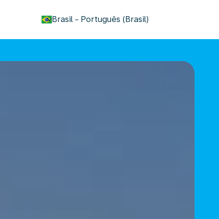
keyboard_arrow_down
Brasil
-
Português (Brasil)