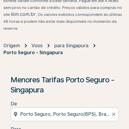
bilhete variam conforme a base tarifária. Pague em até 4 vezes
sem juros no cartão de crédito. Preços válidos para compras no
klm.com.br
site
. Os valores exibidos correspondem às últimas
48 horas e podem não estar mais disponíveis no momento da
reserva.
Origem
Voos
para Singapura
Porto Seguro - Singapura
Se não forem encontrados resultados, clique em “Enco
Menores Tarifas Porto Seguro -
Singapura
De
location_on
close