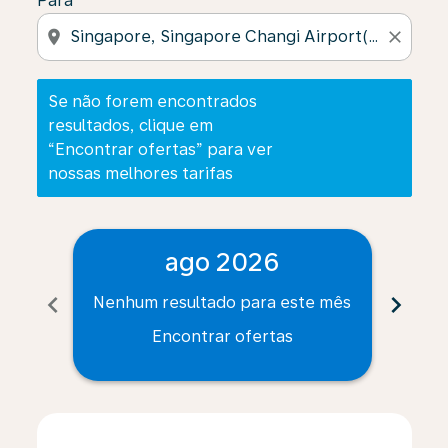
Para
location_on
close
Se não forem encontrados
resultados, clique em
“Encontrar ofertas” para ver
nossas melhores tarifas
ago 2026
chevron_left
chevron_right
Nenhum resultado para este mês
Nenh
Encontrar ofertas
Displaying fares for agosto-2026