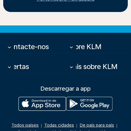
Contacte-nos
Sobre KLM
keyboard_arrow_down
keyboard_arrow_down
Ofertas
Mais sobre KLM
keyboard_arrow_down
keyboard_arrow_down
Descarregar a app
Todos países
Todas cidades
De país para país
|
|
|