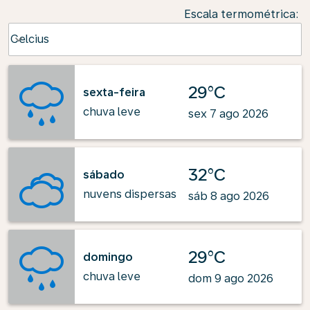
Escala termométrica
:
Weather unit option Celcius Selected
Celcius
keyboard_arrow_down
29°C
sexta-feira
chuva leve
sex 7 ago 2026
32°C
sábado
nuvens dispersas
sáb 8 ago 2026
29°C
domingo
chuva leve
dom 9 ago 2026