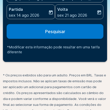
Partida
Volta
today
today
fc-booking-departure-date-aria-label
fc-booking-return-date-ari
sex 14 ago 2026
sex 21 ago 2026
Pesquisar
*Modificar esta informação pode resultar em uma tarifa
diferente
* Os preços exibidos são para um adulto. Preços em BRL. Taxas e
impostos inclusos. Não se aplicam taxas de emissão mas pode
ser aplicado um adicional para pagamentos com cartão de
crédito. Os preços apresentados são calculados ao câmbio do
dia e podem variar conforme a disponibilidade. Você verá o valor
final ao selecionar sua forma de pagamento. As condições do