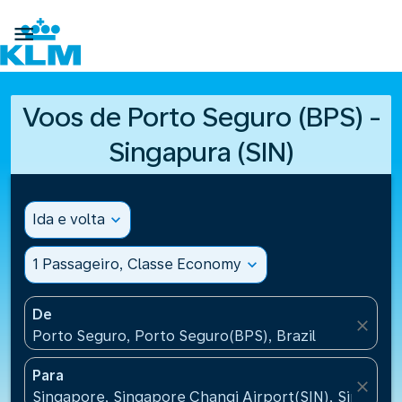

Voos de Porto Seguro (BPS) -
Singapura (SIN)
Ida e volta
expand_more
1 Passageiro, Classe Economy
expand_more
De
close
Porto Seguro, Porto Seguro(BPS), Brazil
Para
close
Singapore, Singapore Changi Airport(SIN), Singapo