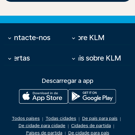
Contacte-nos
Sobre KLM
keyboard_arrow_down
keyboard_arrow_down
Ofertas
Mais sobre KLM
keyboard_arrow_down
keyboard_arrow_down
Descarregar a app
Todos países
Todas cidades
De país para país
|
|
|
De cidade para cidade
Cidades de partida
|
|
Países de partida
De cidade para país
|