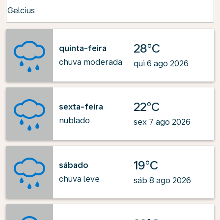
Weather unit option Celcius Selected
Celcius
keyboard_arrow_down
28°C
quinta-feira
chuva moderada
qui 6 ago 2026
22°C
sexta-feira
nublado
sex 7 ago 2026
19°C
sábado
chuva leve
sáb 8 ago 2026