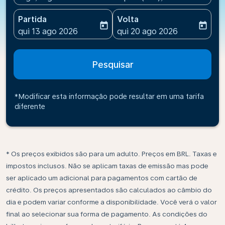
Partida
Volta
today
today
fc-booking-departure-date-aria-label
fc-booking-return-date-ari
qui 13 ago 2026
qui 20 ago 2026
Pesquisar
*Modificar esta informação pode resultar em uma tarifa
diferente
* Os preços exibidos são para um adulto. Preços em BRL. Taxas e
impostos inclusos. Não se aplicam taxas de emissão mas pode
ser aplicado um adicional para pagamentos com cartão de
crédito. Os preços apresentados são calculados ao câmbio do
dia e podem variar conforme a disponibilidade. Você verá o valor
final ao selecionar sua forma de pagamento. As condições do