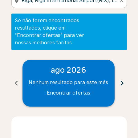
location_on
close
Se não forem encontrados
resultados, clique em
“Encontrar ofertas” para ver
nossas melhores tarifas
ago 2026
chevron_left
chevron_right
Nenhum resultado para este mês
Nenh
Encontrar ofertas
Displaying fares for agosto-2026