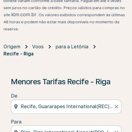
bilhete variam conforme a base tarifária. Pague em até 4 vezes
sem juros no cartão de crédito. Preços válidos para compras no
klm.com.br
site
. Os valores exibidos correspondem às últimas
48 horas e podem não estar mais disponíveis no momento da
reserva.
Origem
Voos
para a Letônia
Recife - Riga
Se não forem encontrados resultados, clique em “Enco
Menores Tarifas Recife - Riga
De
location_on
close
Para