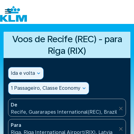

Voos de Recife (REC) - para
Riga (RIX)
Ida e volta
expand_more
1 Passageiro, Classe Economy
expand_more
De
close
Recife, Guararapes International(REC), Brazil
Para
close
Riga, Riga International Airport(RIX), Latvia