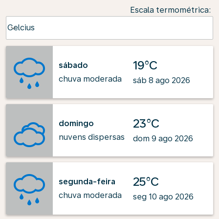
Escala termométrica
:
Weather unit option Celcius Selected
Celcius
keyboard_arrow_down
19°C
sábado
chuva moderada
sáb 8 ago 2026
23°C
domingo
nuvens dispersas
dom 9 ago 2026
25°C
segunda-feira
chuva moderada
seg 10 ago 2026