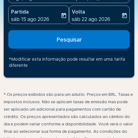
Partida
Volta
today
today
fc-booking-departure-date-aria-label
fc-booking-return-date-ari
sáb 15 ago 2026
sáb 22 ago 2026
Pesquisar
*Modificar esta informação pode resultar em uma tarifa
diferente
* Os preços exibidos são para um adulto. Preços em BRL. Taxas e
impostos inclusos. Não se aplicam taxas de emissão mas pode
ser aplicado um adicional para pagamentos com cartão de
crédito. Os preços apresentados são calculados ao câmbio do
dia e podem variar conforme a disponibilidade. Você verá o valor
final ao selecionar sua forma de pagamento. As condições do