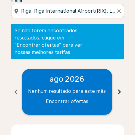
Para
location_on
close
Se não forem encontrados
resultados, clique em
“Encontrar ofertas” para ver
nossas melhores tarifas
ago 2026
chevron_left
chevron_right
Nenhum resultado para este mês
Nenh
Encontrar ofertas
Displaying fares for agosto-2026