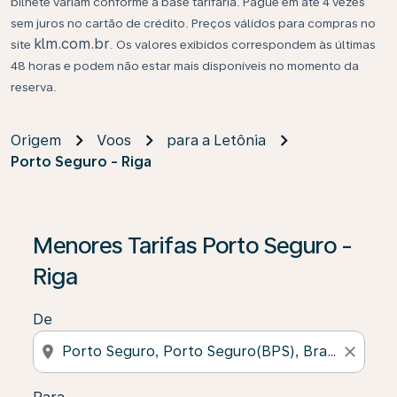
bilhete variam conforme a base tarifária. Pague em até 4 vezes
sem juros no cartão de crédito. Preços válidos para compras no
klm.com.br
site
. Os valores exibidos correspondem às últimas
48 horas e podem não estar mais disponíveis no momento da
reserva.
Origem
Voos
para a Letônia
Porto Seguro - Riga
Se não forem encontrados resultados, clique em “Enco
Menores Tarifas Porto Seguro -
Riga
De
location_on
close