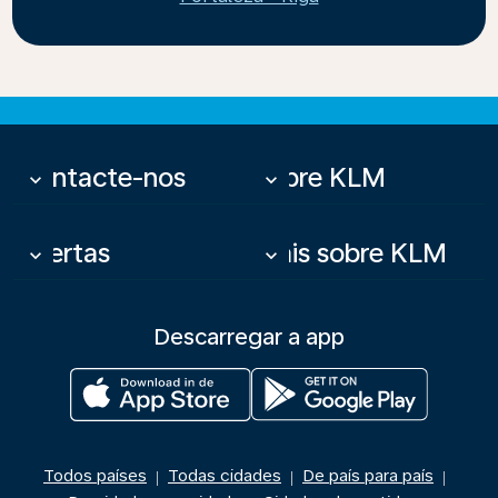
Contacte-nos
Sobre KLM
keyboard_arrow_down
keyboard_arrow_down
Ofertas
Mais sobre KLM
keyboard_arrow_down
keyboard_arrow_down
Descarregar a app
Todos países
Todas cidades
De país para país
|
|
|