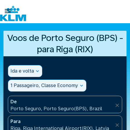

Voos de Porto Seguro (BPS) -
para Riga (RIX)
Ida e volta
expand_more
1 Passageiro, Classe Economy
expand_more
De
close
Porto Seguro, Porto Seguro(BPS), Brazil
Para
close
Riga, Riga International Airport(RIX), Latvia