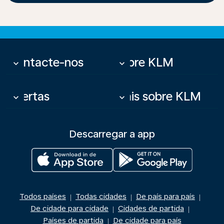
Contacte-nos
Sobre KLM
keyboard_arrow_down
keyboard_arrow_down
Ofertas
Mais sobre KLM
keyboard_arrow_down
keyboard_arrow_down
Descarregar a app
Todos países
Todas cidades
De país para país
|
|
|
De cidade para cidade
Cidades de partida
|
|
Países de partida
De cidade para país
|