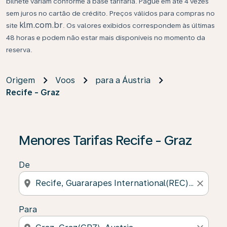
bilhete variam conforme a base tarifária. Pague em até 4 vezes
sem juros no cartão de crédito. Preços válidos para compras no
klm.com.br
site
. Os valores exibidos correspondem às últimas
48 horas e podem não estar mais disponíveis no momento da
reserva.
Origem
Voos
para a Áustria
Recife - Graz
Se não forem encontrados resultados, clique em “Enco
Menores Tarifas Recife - Graz
De
location_on
close
Para