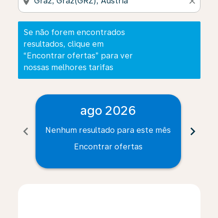
location_on
close
Se não forem encontrados
resultados, clique em
“Encontrar ofertas” para ver
nossas melhores tarifas
ago 2026
chevron_left
chevron_right
Nenhum resultado para este mês
Nenh
Encontrar ofertas
Displaying fares for agosto-2026