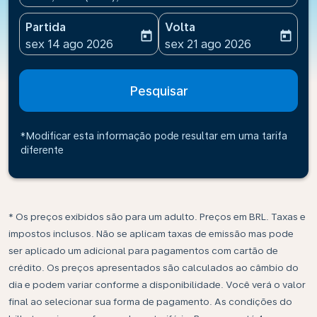
Partida
Volta
today
today
fc-booking-departure-date-aria-label
fc-booking-return-date-ari
sex 14 ago 2026
sex 21 ago 2026
Pesquisar
*Modificar esta informação pode resultar em uma tarifa
diferente
* Os preços exibidos são para um adulto. Preços em BRL. Taxas e
impostos inclusos. Não se aplicam taxas de emissão mas pode
ser aplicado um adicional para pagamentos com cartão de
crédito. Os preços apresentados são calculados ao câmbio do
dia e podem variar conforme a disponibilidade. Você verá o valor
final ao selecionar sua forma de pagamento. As condições do