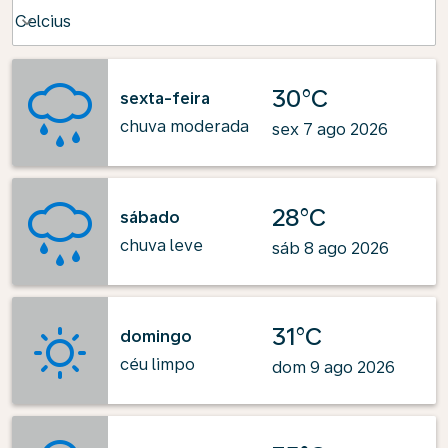
Weather unit option Celcius Selected
Celcius
keyboard_arrow_down
30°C
sexta-feira
chuva moderada
sex 7 ago 2026
28°C
sábado
chuva leve
sáb 8 ago 2026
31°C
domingo
céu limpo
dom 9 ago 2026