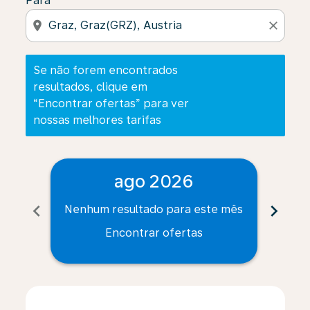
Para
location_on
close
Se não forem encontrados
resultados, clique em
“Encontrar ofertas” para ver
nossas melhores tarifas
ago 2026
chevron_left
chevron_right
Nenhum resultado para este mês
Nenh
Encontrar ofertas
Displaying fares for agosto-2026