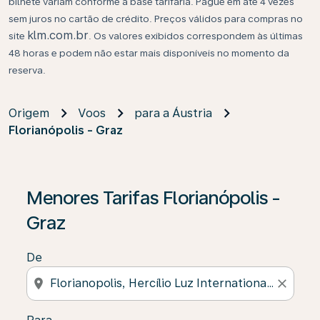
bilhete variam conforme a base tarifária. Pague em até 4 vezes
sem juros no cartão de crédito. Preços válidos para compras no
klm.com.br
site
. Os valores exibidos correspondem às últimas
48 horas e podem não estar mais disponíveis no momento da
reserva.
Origem
Voos
para a Áustria
Florianópolis - Graz
Se não forem encontrados resultados, clique em “Enco
Menores Tarifas Florianópolis -
Graz
De
location_on
close