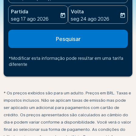
Partida
Volta
today
today
fc-booking-departure-date-aria-label
fc-booking-return-date-ari
seg 17 ago 2026
seg 24 ago 2026
Pesquisar
*Modificar esta informação pode resultar em uma tarifa
diferente
* Os preços exibidos são para um adulto. Preços em BRL. Taxas e
impostos inclusos. Não se aplicam taxas de emissão mas pode
ser aplicado um adicional para pagamentos com cartão de
crédito. Os preços apresentados são calculados ao câmbio do
dia e podem variar conforme a disponibilidade. Você verá o valor
final ao selecionar sua forma de pagamento. As condições do