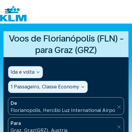

Voos de Florianópolis (FLN) -
para Graz (GRZ)
Ida e volta
expand_more
1 Passageiro, Classe Economy
expand_more
De
close
Florianopolis, Hercílio Luz International Airport(FLN)
Para
close
Graz, Graz(GRZ), Austria