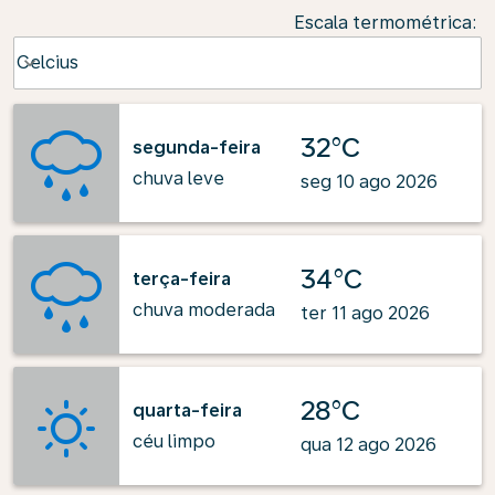
Escala termométrica
:
Weather unit option Celcius Selected
Celcius
keyboard_arrow_down
32°C
segunda-feira
chuva leve
seg 10 ago 2026
34°C
terça-feira
chuva moderada
ter 11 ago 2026
28°C
quarta-feira
céu limpo
qua 12 ago 2026