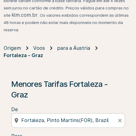
bilhete variam conforme a base tarifária. Pague em até 4 vezes
sem juros no cartão de crédito. Preços válidos para compras no
klm.com.br
site
. Os valores exibidos correspondem às últimas
48 horas e podem não estar mais disponíveis no momento da
reserva.
Origem
Voos
para a Áustria
Fortaleza - Graz
Se não forem encontrados resultados, clique em “Enco
Menores Tarifas Fortaleza -
Graz
De
location_on
close