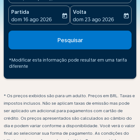
Partida
Volta
today
today
fc-booking-departure-date-aria-label
fc-booking-return-date-ari
dom 16 ago 2026
dom 23 ago 2026
Pesquisar
*Modificar esta informação pode resultar em uma tarifa
diferente
* Os preços exibidos são para um adulto. Preços em BRL. Taxas e
impostos inclusos. Não se aplicam taxas de emissão mas pode
ser aplicado um adicional para pagamentos com cartão de
crédito. Os preços apresentados são calculados ao câmbio do
dia e podem variar conforme a disponibilidade. Você verá o valor
final ao selecionar sua forma de pagamento. As condições do