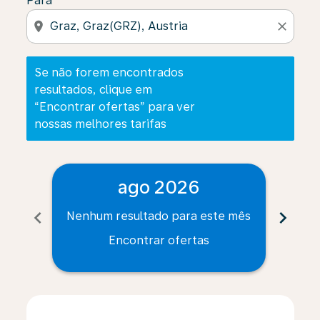
Para
location_on
close
Se não forem encontrados
resultados, clique em
“Encontrar ofertas” para ver
nossas melhores tarifas
ago 2026
chevron_left
chevron_right
Nenhum resultado para este mês
Nenh
Encontrar ofertas
Displaying fares for agosto-2026