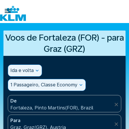

Voos de Fortaleza (FOR) - para
Graz (GRZ)
Ida e volta
expand_more
1 Passageiro, Classe Economy
expand_more
De
close
Fortaleza, Pinto Martins(FOR), Brazil
Para
close
Graz, Graz(GRZ), Austria