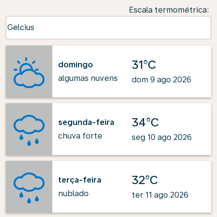
Escala termométrica
:
Weather unit option Celcius Selected
Celcius
keyboard_arrow_down
31°C
domingo
algumas nuvens
dom 9 ago 2026
34°C
segunda-feira
chuva forte
seg 10 ago 2026
32°C
terça-feira
nublado
ter 11 ago 2026