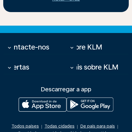
Contacte-nos
Sobre KLM
keyboard_arrow_down
keyboard_arrow_down
Ofertas
Mais sobre KLM
keyboard_arrow_down
keyboard_arrow_down
Descarregar a app
Todos países
Todas cidades
De país para país
|
|
|