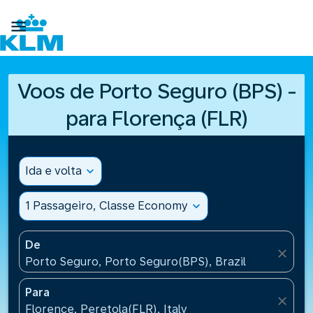

Voos de Porto Seguro (BPS) -
para Florença (FLR)
Ida e volta
expand_more
1 Passageiro, Classe Economy
expand_more
De
close
Porto Seguro, Porto Seguro(BPS), Brazil
Para
close
Florence, Peretola(FLR), Italy