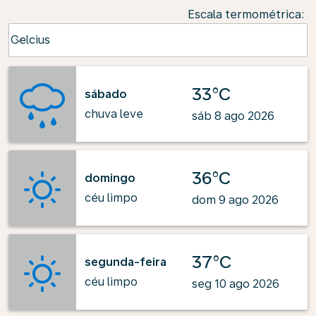
Escala termométrica
:
Weather unit option Celcius Selected
Celcius
keyboard_arrow_down
33°C
sábado
chuva leve
sáb 8 ago 2026
36°C
domingo
céu limpo
dom 9 ago 2026
37°C
segunda-feira
céu limpo
seg 10 ago 2026