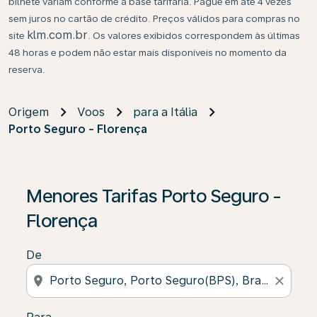
bilhete variam conforme a base tarifária. Pague em até 4 vezes
sem juros no cartão de crédito. Preços válidos para compras no
klm.com.br
site
. Os valores exibidos correspondem às últimas
48 horas e podem não estar mais disponíveis no momento da
reserva.
Origem
Voos
para a Itália
Porto Seguro - Florença
Se não forem encontrados resultados, clique em “Enco
Menores Tarifas Porto Seguro -
Florença
De
location_on
close