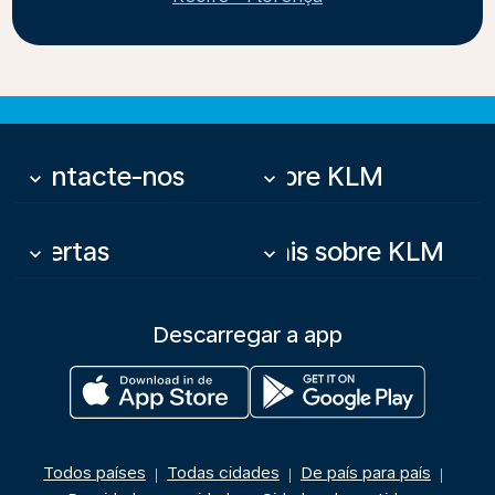
Contacte-nos
Sobre KLM
keyboard_arrow_down
keyboard_arrow_down
Ofertas
Mais sobre KLM
keyboard_arrow_down
keyboard_arrow_down
Descarregar a app
Todos países
Todas cidades
De país para país
|
|
|