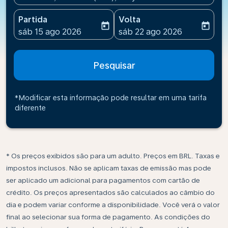
Partida
Volta
today
today
fc-booking-departure-date-aria-label
fc-booking-return-date-ari
sáb 15 ago 2026
sáb 22 ago 2026
Pesquisar
*Modificar esta informação pode resultar em uma tarifa
diferente
* Os preços exibidos são para um adulto. Preços em BRL. Taxas e
impostos inclusos. Não se aplicam taxas de emissão mas pode
ser aplicado um adicional para pagamentos com cartão de
crédito. Os preços apresentados são calculados ao câmbio do
dia e podem variar conforme a disponibilidade. Você verá o valor
final ao selecionar sua forma de pagamento. As condições do