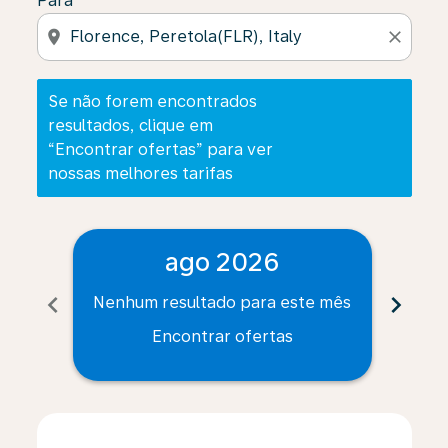
Para
location_on
close
Se não forem encontrados
resultados, clique em
“Encontrar ofertas” para ver
nossas melhores tarifas
ago 2026
chevron_left
chevron_right
Nenhum resultado para este mês
Nenh
Encontrar ofertas
Displaying fares for agosto-2026