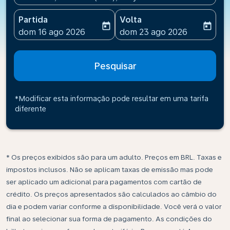
Partida
Volta
today
today
fc-booking-departure-date-aria-label
fc-booking-return-date-ari
dom 16 ago 2026
dom 23 ago 2026
Pesquisar
*Modificar esta informação pode resultar em uma tarifa
diferente
* Os preços exibidos são para um adulto. Preços em BRL. Taxas e
impostos inclusos. Não se aplicam taxas de emissão mas pode
ser aplicado um adicional para pagamentos com cartão de
crédito. Os preços apresentados são calculados ao câmbio do
dia e podem variar conforme a disponibilidade. Você verá o valor
final ao selecionar sua forma de pagamento. As condições do