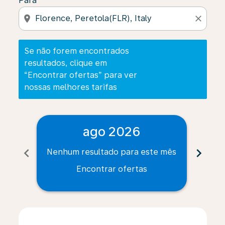
Para
location_on
close
Se não forem encontrados
resultados, clique em
“Encontrar ofertas” para ver
nossas melhores tarifas
ago 2026
chevron_left
chevron_right
Nenhum resultado para este mês
Nenh
Encontrar ofertas
Displaying fares for agosto-2026