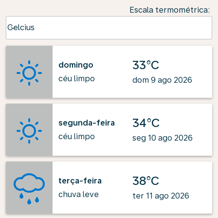
Escala termométrica
:
Weather unit option Celcius Selected
Celcius
keyboard_arrow_down
33°C
domingo
céu limpo
dom 9 ago 2026
34°C
segunda-feira
céu limpo
seg 10 ago 2026
38°C
terça-feira
chuva leve
ter 11 ago 2026