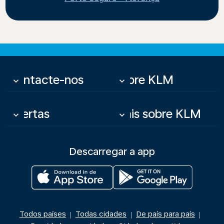
Contacte-nos
Sobre KLM
keyboard_arrow_down
keyboard_arrow_down
Ofertas
Mais sobre KLM
keyboard_arrow_down
keyboard_arrow_down
Descarregar a app
Todos países
Todas cidades
De país para país
|
|
|