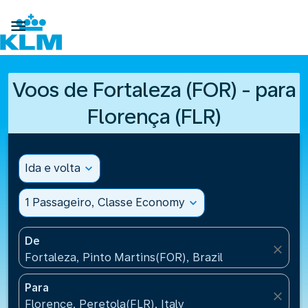

Voos de Fortaleza (FOR) - para
Florença (FLR)
Ida e volta
expand_more
1 Passageiro, Classe Economy
expand_more
De
close
Fortaleza, Pinto Martins(FOR), Brazil
Para
close
Florence, Peretola(FLR), Italy