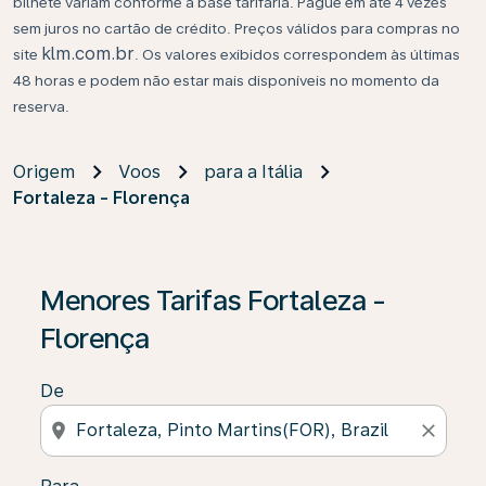
bilhete variam conforme a base tarifária. Pague em até 4 vezes
sem juros no cartão de crédito. Preços válidos para compras no
klm.com.br
site
. Os valores exibidos correspondem às últimas
48 horas e podem não estar mais disponíveis no momento da
reserva.
Origem
Voos
para a Itália
Fortaleza - Florença
Se não forem encontrados resultados, clique em “Enco
Menores Tarifas Fortaleza -
Florença
De
location_on
close