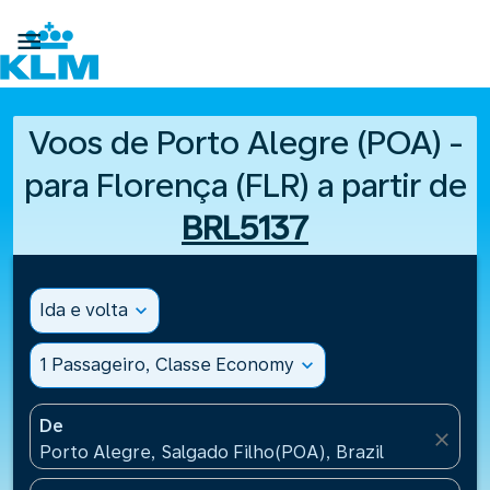

Voos de Porto Alegre (POA) -
para Florença (FLR) a partir de
BRL5137
Ida e volta
expand_more
1 Passageiro, Classe Economy
expand_more
De
close
Porto Alegre, Salgado Filho(POA), Brazil