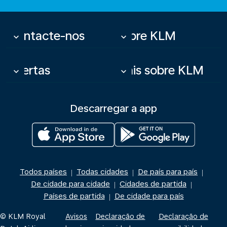
Contacte-nos
Sobre KLM
keyboard_arrow_down
keyboard_arrow_down
Ofertas
Mais sobre KLM
keyboard_arrow_down
keyboard_arrow_down
Descarregar a app
Todos países
Todas cidades
De país para país
|
|
|
De cidade para cidade
Cidades de partida
|
|
Países de partida
De cidade para país
|
© KLM Royal
Avisos
Declaração de
Declaração de