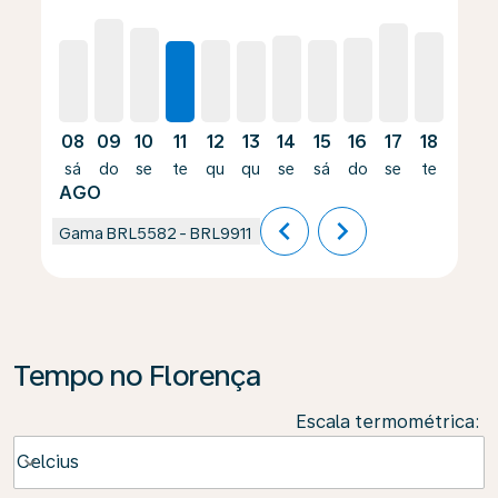
08
09
10
11
12
13
14
15
16
17
18
19
sá
do
se
te
qu
qu
se
sá
do
se
te
qu
AGO
chevron_left
chevron_right
Gama
BRL5582
-
BRL9911
Tempo no Florença
Escala termométrica
:
Weather unit option Celcius Selected
Celcius
keyboard_arrow_down