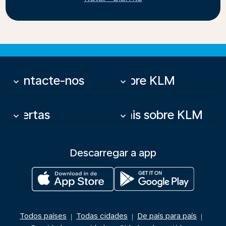
Contacte-nos
Sobre KLM
keyboard_arrow_down
keyboard_arrow_down
Ofertas
Mais sobre KLM
keyboard_arrow_down
keyboard_arrow_down
Descarregar a app
Todos países
Todas cidades
De país para país
|
|
|