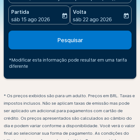
Partida
Volta
today
today
fc-booking-departure-date-aria-label
fc-booking-return-date-ari
sáb 15 ago 2026
sáb 22 ago 2026
Pesquisar
*Modificar esta informação pode resultar em uma tarifa
diferente
* Os preços exibidos são para um adulto. Preços em BRL. Taxas e
impostos inclusos. Não se aplicam taxas de emissão mas pode
ser aplicado um adicional para pagamentos com cartão de
crédito. Os preços apresentados são calculados ao câmbio do
dia e podem variar conforme a disponibilidade. Você verá o valor
final ao selecionar sua forma de pagamento. As condições do