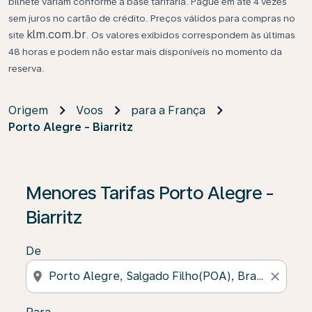
bilhete variam conforme a base tarifária. Pague em até 4 vezes
sem juros no cartão de crédito. Preços válidos para compras no
klm.com.br
site
. Os valores exibidos correspondem às últimas
48 horas e podem não estar mais disponíveis no momento da
reserva.
Origem
Voos
para a França
Porto Alegre - Biarritz
Se não forem encontrados resultados, clique em “Enco
Menores Tarifas Porto Alegre -
Biarritz
De
location_on
close