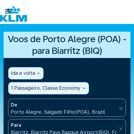

Voos de Porto Alegre (POA) -
para Biarritz (BIQ)
Ida e volta
expand_more
1 Passageiro, Classe Economy
expand_more
De
close
Porto Alegre, Salgado Filho(POA), Brazil
Para
close
Biarritz, Biarritz Pays Basque Airport(BIQ), France