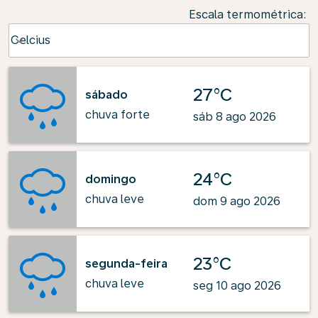
Escala termométrica
:
Weather unit option Celcius Selected
Celcius
keyboard_arrow_down
27°C
sábado
chuva forte
sáb 8 ago 2026
24°C
domingo
chuva leve
dom 9 ago 2026
23°C
segunda-feira
chuva leve
seg 10 ago 2026