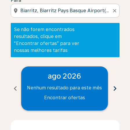
Para
location_on
close
Se não forem encontrados
resultados, clique em
“Encontrar ofertas” para ver
nossas melhores tarifas
ago 2026
chevron_left
chevron_right
Nenhum resultado para este mês
Nenh
Encontrar ofertas
Displaying fares for agosto-2026