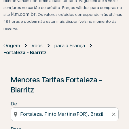
bilhete variam conforme a base tarifária. Pague em até 4 vezes
sem juros no cartão de crédito. Preços válidos para compras no
klm.com.br
site
. Os valores exibidos correspondem às últimas
48 horas e podem não estar mais disponíveis no momento da
reserva.
Origem
Voos
para a França
Fortaleza - Biarritz
Se não forem encontrados resultados, clique em “Enco
Menores Tarifas Fortaleza -
Biarritz
De
location_on
close