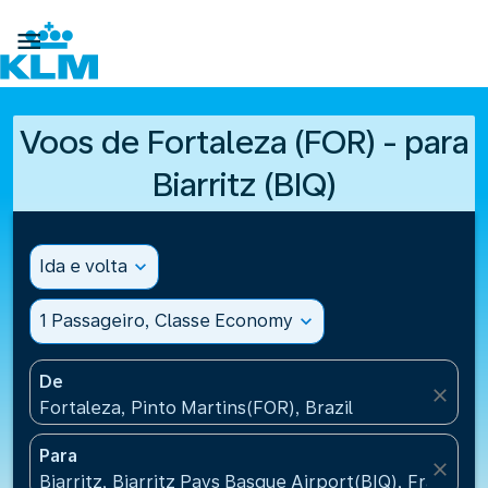

Voos de Fortaleza (FOR) - para
Biarritz (BIQ)
Ida e volta
expand_more
1 Passageiro, Classe Economy
expand_more
De
close
Fortaleza, Pinto Martins(FOR), Brazil
Para
close
Biarritz, Biarritz Pays Basque Airport(BIQ), France