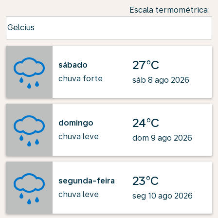
Escala termométrica
:
Weather unit option Celcius Selected
Celcius
keyboard_arrow_down
27°C
sábado
chuva forte
sáb 8 ago 2026
24°C
domingo
chuva leve
dom 9 ago 2026
23°C
segunda-feira
chuva leve
seg 10 ago 2026