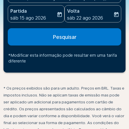
Partida
Volta
today
today
fc-booking-departure-date-aria-label
fc-booking-return-date-ari
sáb 15 ago 2026
sáb 22 ago 2026
Pesquisar
*Modificar esta informação pode resultar em uma tarifa
diferente
* Os preços exibidos são para um adulto. Preços em BRL. Taxas e
impostos inclusos. Não se aplicam taxas de emissão mas pode
ser aplicado um adicional para pagamentos com cartão de
crédito. Os preços apresentados são calculados ao câmbio do
dia e podem variar conforme a disponibilidade. Você verá o valor
final ao selecionar sua forma de pagamento. As condições do