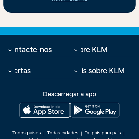
Contacte-nos
Sobre KLM
keyboard_arrow_down
keyboard_arrow_down
Ofertas
Mais sobre KLM
keyboard_arrow_down
keyboard_arrow_down
Descarregar a app
Todos países
Todas cidades
De país para país
|
|
|