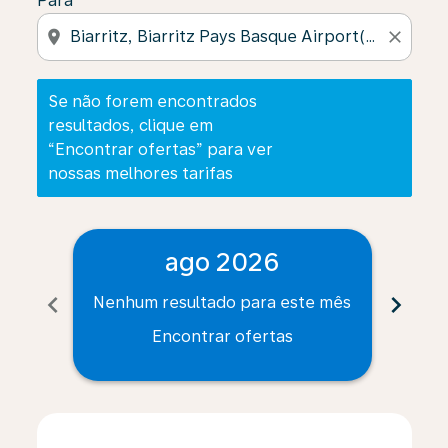
Para
location_on
close
Se não forem encontrados
resultados, clique em
“Encontrar ofertas” para ver
nossas melhores tarifas
ago 2026
chevron_left
chevron_right
Nenhum resultado para este mês
Nenh
Encontrar ofertas
Displaying fares for agosto-2026