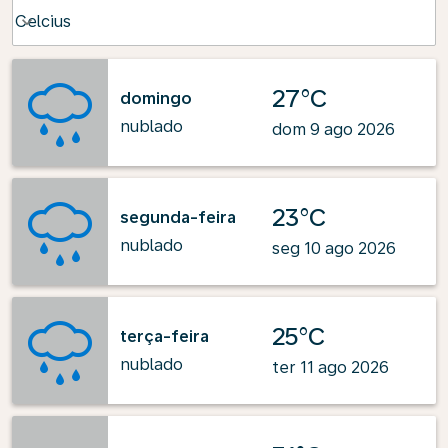
Weather unit option Celcius Selected
Celcius
keyboard_arrow_down
27°C
domingo
nublado
dom 9 ago 2026
23°C
segunda-feira
nublado
seg 10 ago 2026
25°C
terça-feira
nublado
ter 11 ago 2026