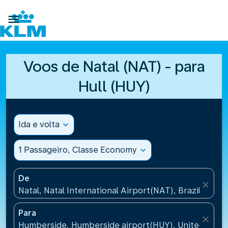

Voos de Natal (NAT) - para
Hull (HUY)
Ida e volta
expand_more
1 Passageiro, Classe Economy
expand_more
De
close
Natal, Natal International Airport(NAT), Brazil
Para
close
Humberside, Humberside airport(HUY), United Kin