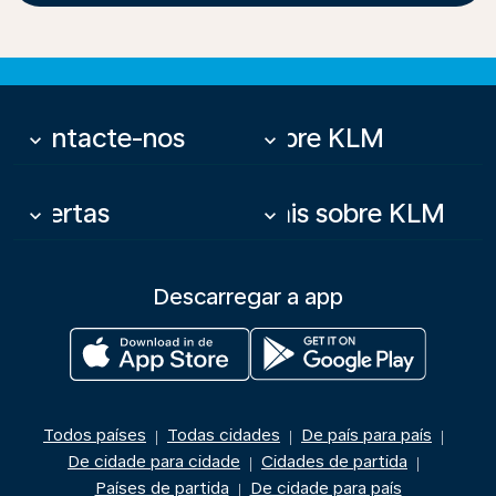
Contacte-nos
Sobre KLM
keyboard_arrow_down
keyboard_arrow_down
Ofertas
Mais sobre KLM
keyboard_arrow_down
keyboard_arrow_down
Descarregar a app
Todos países
Todas cidades
De país para país
|
|
|
De cidade para cidade
Cidades de partida
|
|
Países de partida
De cidade para país
|