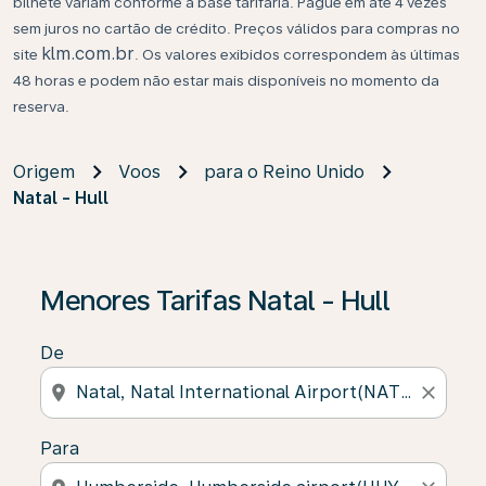
bilhete variam conforme a base tarifária. Pague em até 4 vezes
sem juros no cartão de crédito. Preços válidos para compras no
klm.com.br
site
. Os valores exibidos correspondem às últimas
48 horas e podem não estar mais disponíveis no momento da
reserva.
Origem
Voos
para o Reino Unido
Natal - Hull
Se não forem encontrados resultados, clique em “Enco
Menores Tarifas Natal - Hull
De
location_on
close
Para