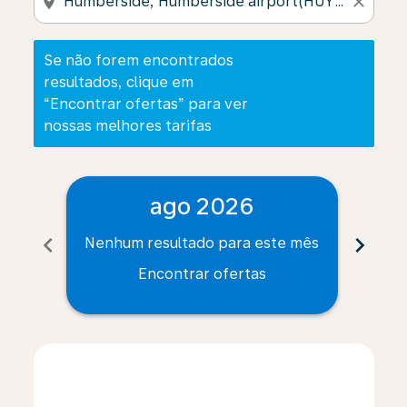
location_on
close
Se não forem encontrados
resultados, clique em
“Encontrar ofertas” para ver
nossas melhores tarifas
ago 2026
chevron_left
chevron_right
Nenhum resultado para este mês
Nenh
Encontrar ofertas
Displaying fares for agosto-2026