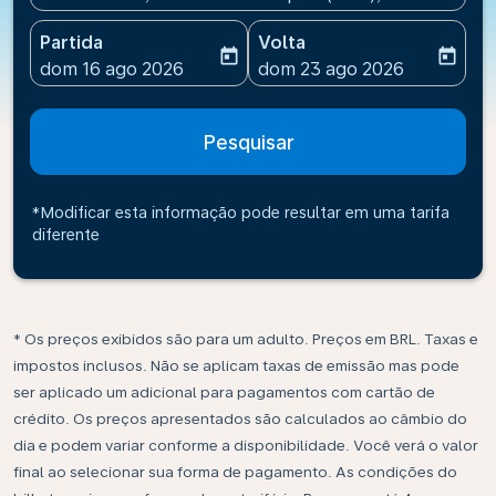
Partida
Volta
today
today
fc-booking-departure-date-aria-label
fc-booking-return-date-ari
dom 16 ago 2026
dom 23 ago 2026
Pesquisar
*Modificar esta informação pode resultar em uma tarifa
diferente
* Os preços exibidos são para um adulto. Preços em BRL. Taxas e
impostos inclusos. Não se aplicam taxas de emissão mas pode
ser aplicado um adicional para pagamentos com cartão de
crédito. Os preços apresentados são calculados ao câmbio do
dia e podem variar conforme a disponibilidade. Você verá o valor
final ao selecionar sua forma de pagamento. As condições do