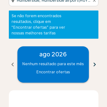
location_on
close
Se não forem encontrados
resultados, clique em
“Encontrar ofertas” para ver
nossas melhores tarifas
ago 2026
chevron_left
chevron_right
Nenhum resultado para este mês
Nenh
Encontrar ofertas
Displaying fares for agosto-2026