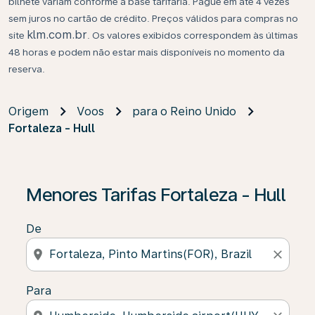
bilhete variam conforme a base tarifária. Pague em até 4 vezes
sem juros no cartão de crédito. Preços válidos para compras no
klm.com.br
site
. Os valores exibidos correspondem às últimas
48 horas e podem não estar mais disponíveis no momento da
reserva.
Origem
Voos
para o Reino Unido
Fortaleza - Hull
Se não forem encontrados resultados, clique em “Enco
Menores Tarifas Fortaleza - Hull
De
location_on
close
Para