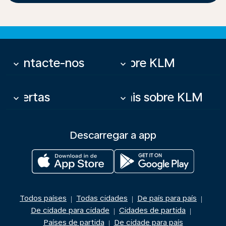
Contacte-nos
Sobre KLM
keyboard_arrow_down
keyboard_arrow_down
Ofertas
Mais sobre KLM
keyboard_arrow_down
keyboard_arrow_down
Descarregar a app
Todos países
Todas cidades
De país para país
|
|
|
De cidade para cidade
Cidades de partida
|
|
Países de partida
De cidade para país
|