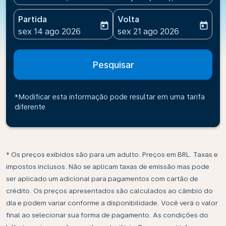
Partida
Volta
today
today
fc-booking-departure-date-aria-label
fc-booking-return-date-ari
sex 14 ago 2026
sex 21 ago 2026
Pesquisar
*Modificar esta informação pode resultar em uma tarifa
diferente
* Os preços exibidos são para um adulto. Preços em BRL. Taxas e
impostos inclusos. Não se aplicam taxas de emissão mas pode
ser aplicado um adicional para pagamentos com cartão de
crédito. Os preços apresentados são calculados ao câmbio do
dia e podem variar conforme a disponibilidade. Você verá o valor
final ao selecionar sua forma de pagamento. As condições do