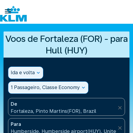

Voos de Fortaleza (FOR) - para
Hull (HUY)
Ida e volta
expand_more
1 Passageiro, Classe Economy
expand_more
De
close
Fortaleza, Pinto Martins(FOR), Brazil
Para
close
Humberside, Humberside airport(HUY), United Kin