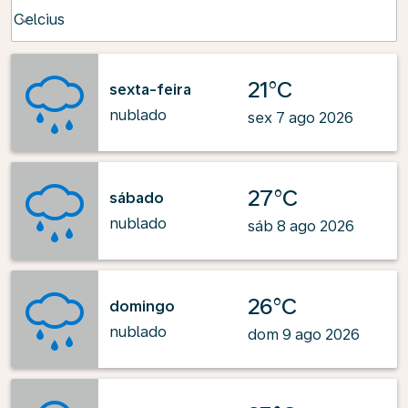
Weather unit option Celcius Selected
Celcius
keyboard_arrow_down
21°C
sexta-feira
nublado
sex 7 ago 2026
27°C
sábado
nublado
sáb 8 ago 2026
26°C
domingo
nublado
dom 9 ago 2026