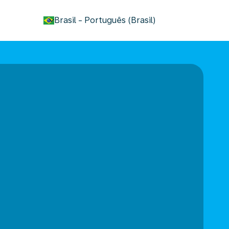
keyboard_arrow_down
Brasil
-
Português (Brasil)