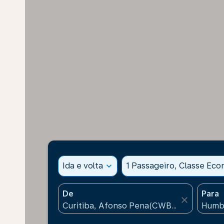
Ida e volta
expand_more
1 Passageiro, Classe Ec
De
Para
close