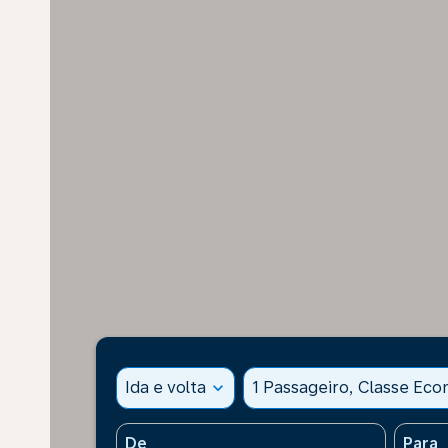
Ida e volta
expand_more
1 Passageiro, Classe Ec
De
Para