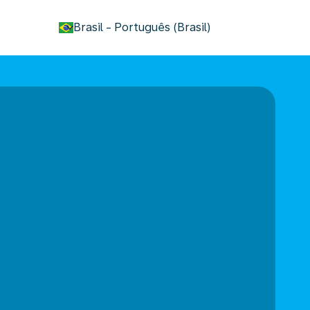
keyboard_arrow_down
Brasil
-
Português (Brasil)