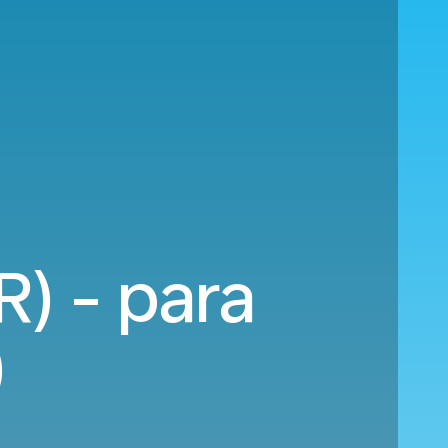
) - para
)