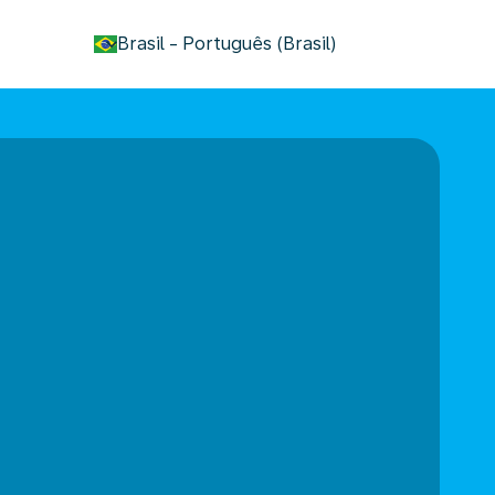
keyboard_arrow_down
Brasil
-
Português (Brasil)