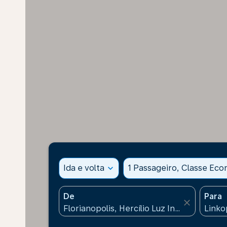
Ida e volta
expand_more
1 Passageiro, Classe Ec
De
Para
close