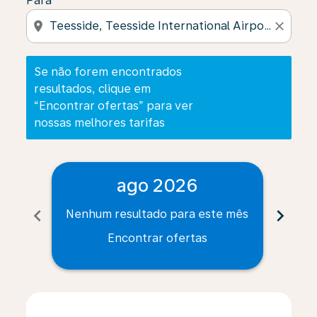
Para
location_on
close
Se não forem encontrados
resultados, clique em
“Encontrar ofertas” para ver
nossas melhores tarifas
ago 2026
chevron_left
chevron_right
Nenhum resultado para este mês
Nenh
Encontrar ofertas
Displaying fares for agosto-2026