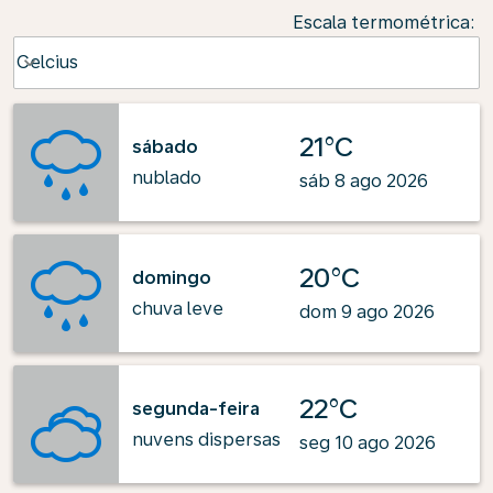
Escala termométrica
:
Weather unit option Celcius Selected
Celcius
keyboard_arrow_down
21°C
sábado
nublado
sáb 8 ago 2026
20°C
domingo
chuva leve
dom 9 ago 2026
22°C
segunda-feira
nuvens dispersas
seg 10 ago 2026