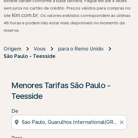
bilhete variam conforme a base tarifária. Pague em até 4 vezes
sem juros no cartão de crédito. Preços válidos para compras no
klm.com.br
site
. Os valores exibidos correspondem às últimas
48 horas e podem não estar mais disponíveis no momento da
reserva.
Origem
Voos
para o Reino Unido
São Paulo - Teesside
Se não forem encontrados resultados, clique em “Enco
Menores Tarifas São Paulo -
Teesside
De
location_on
close