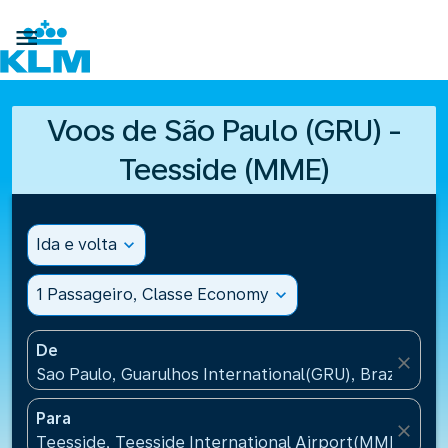

Voos de São Paulo (GRU) -
Teesside (MME)
Ida e volta
expand_more
1 Passageiro, Classe Economy
expand_more
De
close
Sao Paulo, Guarulhos International(GRU), Brazil
Para
close
Teesside, Teesside International Airport(MME), Un