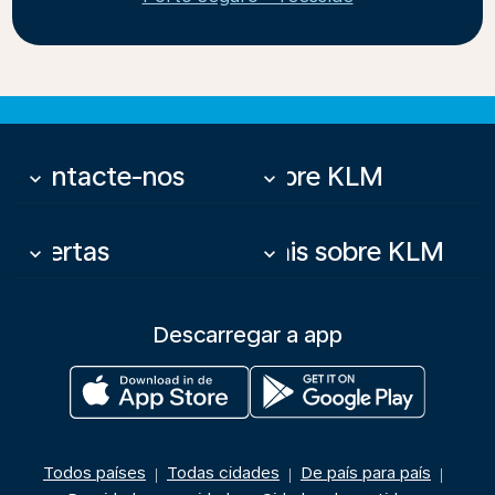
Contacte-nos
Sobre KLM
keyboard_arrow_down
keyboard_arrow_down
Ofertas
Mais sobre KLM
keyboard_arrow_down
keyboard_arrow_down
Descarregar a app
Todos países
Todas cidades
De país para país
|
|
|