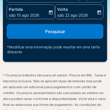
Partida
Volta
today
today
fc-booking-departure-date-aria-label
fc-booking-return-date-ari
sáb 15 ago 2026
sáb 22 ago 2026
Pesquisar
*Modificar esta informação pode resultar em uma tarifa
diferente
* Os preços exibidos são para um adulto. Preços em BRL. Taxas e
impostos inclusos. Não se aplicam taxas de emissão mas pode
ser aplicado um adicional para pagamentos com cartão de
crédito. Os preços apresentados são calculados ao câmbio do
dia e podem variar conforme a disponibilidade. Você verá o valor
final ao selecionar sua forma de pagamento. As condições do