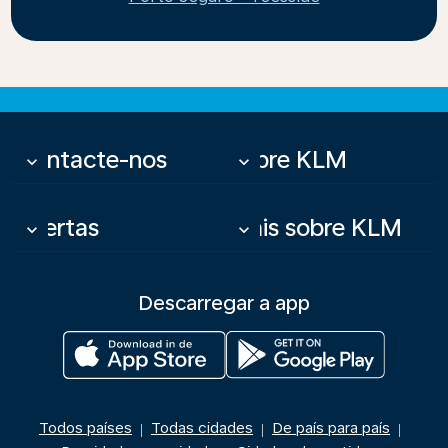
Contacte-nos
Sobre KLM
keyboard_arrow_down
keyboard_arrow_down
Ofertas
Mais sobre KLM
keyboard_arrow_down
keyboard_arrow_down
Descarregar a app
Todos países
Todas cidades
De país para país
|
|
|