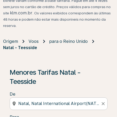
bilhete variam conforme a base tarifária. Pague em até 4 vezes
sem juros no cartão de crédito. Preços válidos para compras no
klm.com.br
site
. Os valores exibidos correspondem às últimas
48 horas e podem não estar mais disponíveis no momento da
reserva.
Origem
Voos
para o Reino Unido
Natal - Teesside
Se não forem encontrados resultados, clique em “Enco
Menores Tarifas Natal -
Teesside
De
location_on
close