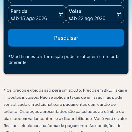
Partida
Volta
today
today
fc-booking-departure-date-aria-label
fc-booking-return-date-ari
sáb 15 ago 2026
sáb 22 ago 2026
Pesquisar
*Modificar esta informação pode resultar em uma tarifa
diferente
* Os preços exibidos são para um adulto. Preços em BRL. Taxas e
impostos inclusos. Não se aplicam taxas de emissão mas pode
ser aplicado um adicional para pagamentos com cartão de
crédito. Os preços apresentados são calculados ao câmbio do
dia e podem variar conforme a disponibilidade. Você verá o valor
final ao selecionar sua forma de pagamento. As condições do