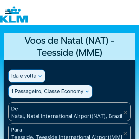

Voos de Natal (NAT) -
Teesside (MME)
Ida e volta
expand_more
1 Passageiro, Classe Economy
expand_more
De
close
Natal, Natal International Airport(NAT), Brazil
Para
close
Teesside, Teesside International Airport(MME), Un