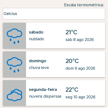
Escala termométrica
:
Weather unit option Celcius Selected
Celcius
keyboard_arrow_down
21°C
sábado
nublado
sáb 8 ago 2026
20°C
domingo
chuva leve
dom 9 ago 2026
22°C
segunda-feira
nuvens dispersas
seg 10 ago 2026