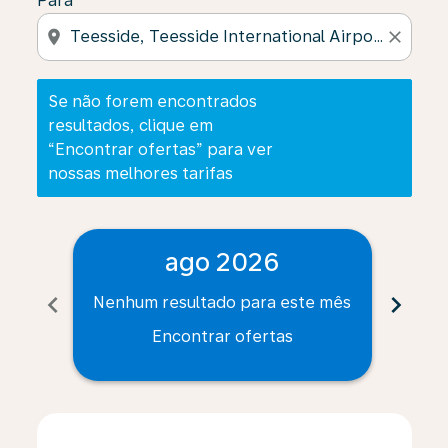
Para
location_on
close
Se não forem encontrados
resultados, clique em
“Encontrar ofertas” para ver
nossas melhores tarifas
ago 2026
chevron_left
chevron_right
Nenhum resultado para este mês
Nenh
Encontrar ofertas
Displaying fares for agosto-2026