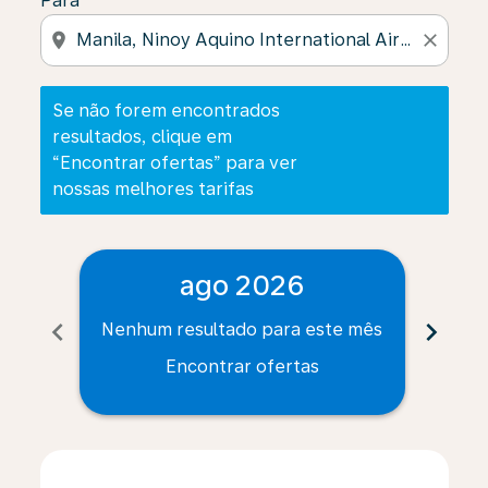
Para
location_on
close
Se não forem encontrados
resultados, clique em
“Encontrar ofertas” para ver
nossas melhores tarifas
ago 2026
chevron_left
chevron_right
Nenhum resultado para este mês
Nenh
Encontrar ofertas
Displaying fares for agosto-2026