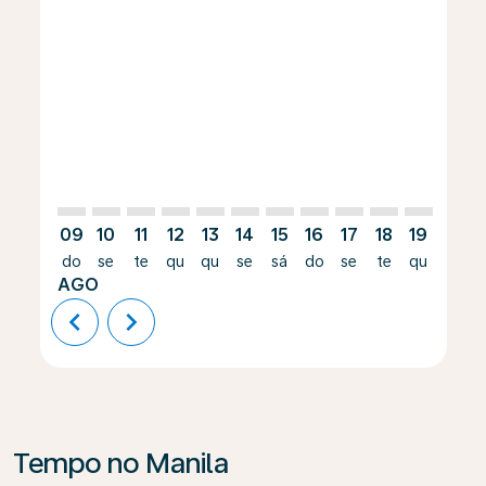
GRU–MNL: cmp-view-offers-disclaimer. Encontrar of
GRU–MNL: cmp-view-offers-disclaimer. Encontra
GRU–MNL: cmp-view-offers-disclaimer. Enco
GRU–MNL: cmp-view-offers-disclaimer. 
GRU–MNL: cmp-view-offers-disclaim
GRU–MNL: cmp-view-offers-disc
GRU–MNL: cmp-view-offers-
GRU–MNL: cmp-view-off
GRU–MNL: cmp-view
GRU–MNL: cmp-
GRU–MNL: 
GRU–M
G
09
10
11
12
13
14
15
16
17
18
19
20
do
se
te
qu
qu
se
sá
do
se
te
qu
qu
AGO
chevron_left
chevron_right
Tempo no Manila