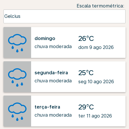
Escala termométrica
:
Weather unit option Celcius Selected
Celcius
keyboard_arrow_down
26°C
domingo
chuva moderada
dom 9 ago 2026
25°C
segunda-feira
chuva moderada
seg 10 ago 2026
29°C
terça-feira
chuva moderada
ter 11 ago 2026