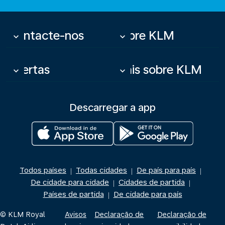
Contacte-nos
Sobre KLM
keyboard_arrow_down
keyboard_arrow_down
Ofertas
Mais sobre KLM
keyboard_arrow_down
keyboard_arrow_down
Descarregar a app
Todos países
Todas cidades
De país para país
|
|
|
De cidade para cidade
Cidades de partida
|
|
Países de partida
De cidade para país
|
© KLM Royal
Avisos
Declaração de
Declaração de