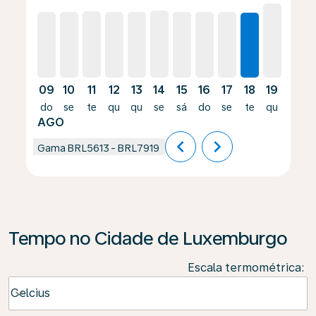
09
10
11
12
13
14
15
16
17
18
19
20
do
se
te
qu
qu
se
sá
do
se
te
qu
qu
AGO
chevron_left
chevron_right
Gama
BRL5613
-
BRL7919
Tempo no Cidade de Luxemburgo
Escala termométrica
:
Weather unit option Celcius Selected
Celcius
keyboard_arrow_down