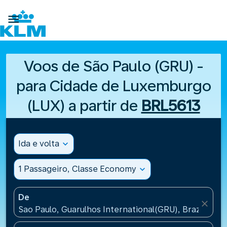

Voos de São Paulo (GRU) -
para Cidade de Luxemburgo
(LUX) a partir de
BRL5613
Ida e volta
expand_more
1 Passageiro, Classe Economy
expand_more
De
close
Sao Paulo, Guarulhos International(GRU), Brazil