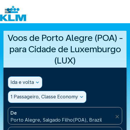

Voos de Porto Alegre (POA) -
para Cidade de Luxemburgo
(LUX)
Ida e volta
expand_more
1 Passageiro, Classe Economy
expand_more
De
close
Porto Alegre, Salgado Filho(POA), Brazil