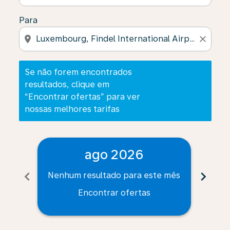
Para
location_on
close
Se não forem encontrados
resultados, clique em
“Encontrar ofertas” para ver
nossas melhores tarifas
ago 2026
chevron_left
chevron_right
Nenhum resultado para este mês
Nenh
Encontrar ofertas