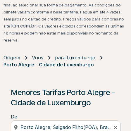
final ao selecionar sua forma de pagamento. As condições do
bilhete variam conforme a base tarifária. Pague em até 4 vezes
sem juros no cartão de crédito. Preços válidos para compras no
klm.com.br
site
. Os valores exibidos correspondem às últimas
48 horas e podem não estar mais disponíveis no momento da
reserva.
Origem
Voos
para Luxemburgo
Porto Alegre - Cidade de Luxemburgo
Se não forem encontrados resultados, clique em “Enco
Menores Tarifas Porto Alegre -
Cidade de Luxemburgo
De
location_on
close