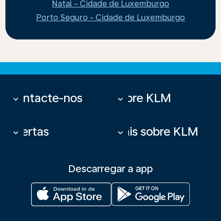
Natal - Cidade de Luxemburgo
Porto Seguro - Cidade de Luxemburgo
Contacte-nos
Sobre KLM
keyboard_arrow_down
keyboard_arrow_down
Ofertas
Mais sobre KLM
keyboard_arrow_down
keyboard_arrow_down
Descarregar a app