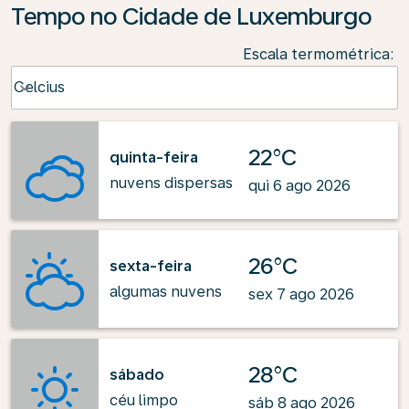
Tempo no Cidade de Luxemburgo
Escala termométrica
:
Weather unit option Celcius Selected
Celcius
keyboard_arrow_down
22°C
quinta-feira
nuvens dispersas
qui 6 ago 2026
26°C
sexta-feira
algumas nuvens
sex 7 ago 2026
28°C
sábado
céu limpo
sáb 8 ago 2026