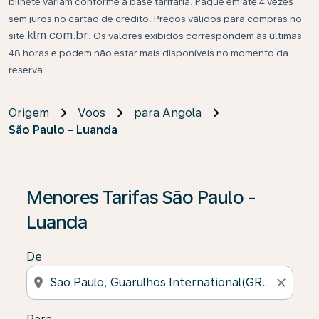
bilhete variam conforme a base tarifária. Pague em até 4 vezes
sem juros no cartão de crédito. Preços válidos para compras no
klm.com.br
site
. Os valores exibidos correspondem às últimas
48 horas e podem não estar mais disponíveis no momento da
reserva.
Origem
Voos
para Angola
São Paulo - Luanda
Se não forem encontrados resultados, clique em “Enco
Menores Tarifas São Paulo -
Luanda
De
location_on
close