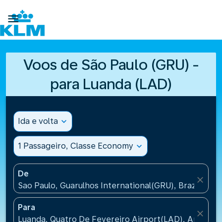

Voos de São Paulo (GRU) -
para Luanda (LAD)
Ida e volta
expand_more
1 Passageiro, Classe Economy
expand_more
De
close
Sao Paulo, Guarulhos International(GRU), Brazil
Para
close
Luanda, Quatro De Fevereiro Airport(LAD), Angola