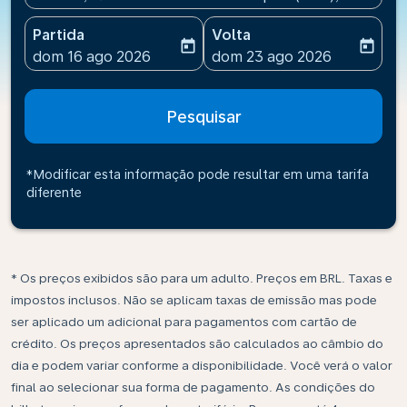
Partida
Volta
today
today
fc-booking-departure-date-aria-label
fc-booking-return-date-ari
dom 16 ago 2026
dom 23 ago 2026
Pesquisar
*Modificar esta informação pode resultar em uma tarifa
diferente
* Os preços exibidos são para um adulto. Preços em BRL. Taxas e
impostos inclusos. Não se aplicam taxas de emissão mas pode
ser aplicado um adicional para pagamentos com cartão de
crédito. Os preços apresentados são calculados ao câmbio do
dia e podem variar conforme a disponibilidade. Você verá o valor
final ao selecionar sua forma de pagamento. As condições do