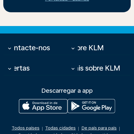
Contacte-nos
Sobre KLM
keyboard_arrow_down
keyboard_arrow_down
Ofertas
Mais sobre KLM
keyboard_arrow_down
keyboard_arrow_down
Descarregar a app
Todos países
Todas cidades
De país para país
|
|
|