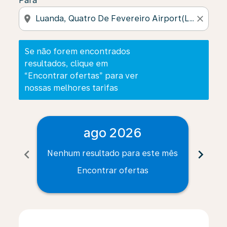
Para
location_on
close
Se não forem encontrados
resultados, clique em
“Encontrar ofertas” para ver
nossas melhores tarifas
ago 2026
chevron_left
chevron_right
Nenhum resultado para este mês
Nenh
Encontrar ofertas
Displaying fares for agosto-2026