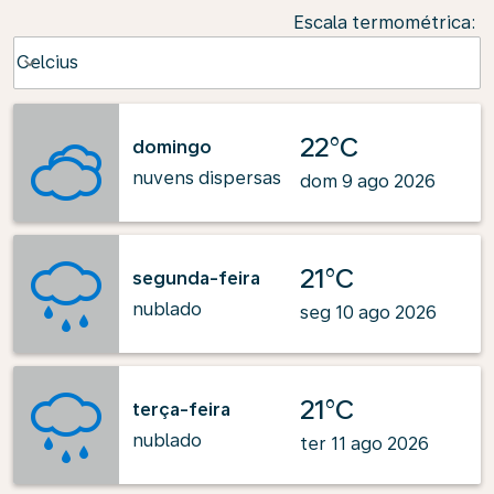
Escala termométrica
:
Weather unit option Celcius Selected
Celcius
keyboard_arrow_down
22°C
domingo
nuvens dispersas
dom 9 ago 2026
21°C
segunda-feira
nublado
seg 10 ago 2026
21°C
terça-feira
nublado
ter 11 ago 2026