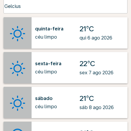
Weather unit option Celcius Selected
Celcius
keyboard_arrow_down
21°C
quinta-feira
céu limpo
qui 6 ago 2026
22°C
sexta-feira
céu limpo
sex 7 ago 2026
21°C
sábado
céu limpo
sáb 8 ago 2026