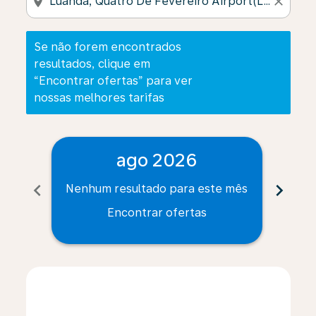
location_on
close
Se não forem encontrados
resultados, clique em
“Encontrar ofertas” para ver
nossas melhores tarifas
ago 2026
chevron_left
chevron_right
Nenhum resultado para este mês
Nenh
Encontrar ofertas
Displaying fares for agosto-2026