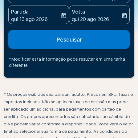
Partida
Volta
today
today
fc-booking-departure-date-aria-label
fc-booking-return-date-ari
qui 13 ago 2026
qui 20 ago 2026
Pesquisar
*Modificar esta informação pode resultar em uma tarifa
diferente
* Os preços exibidos são para um adulto. Preços em BRL. Taxas e
impostos inclusos. Não se aplicam taxas de emissão mas pode
ser aplicado um adicional para pagamentos com cartão de
crédito. Os preços apresentados são calculados ao câmbio do
dia e podem variar conforme a disponibilidade. Você verá o valor
final ao selecionar sua forma de pagamento. As condições do