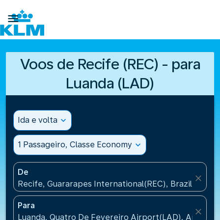

Voos de Recife (REC) - para
Luanda (LAD)
Ida e volta
expand_more
1 Passageiro, Classe Economy
expand_more
De
close
Recife, Guararapes International(REC), Brazil
Para
close
Luanda, Quatro De Fevereiro Airport(LAD), Angola