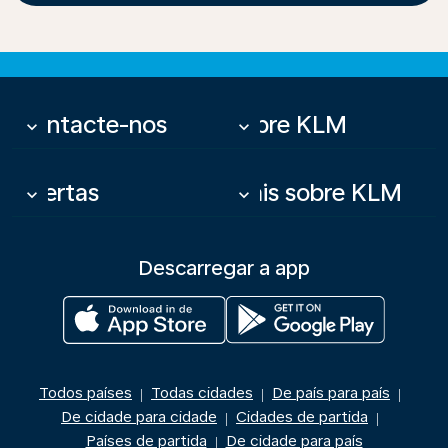
Contacte-nos
Sobre KLM
keyboard_arrow_down
keyboard_arrow_down
Ofertas
Mais sobre KLM
keyboard_arrow_down
keyboard_arrow_down
Descarregar a app
Todos países
Todas cidades
De país para país
|
|
|
De cidade para cidade
Cidades de partida
|
|
Países de partida
De cidade para país
|