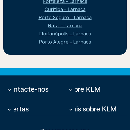
Fortaleza - Larnaca
Curitiba - Larnaca
Porto Seguro - Larnaca
Natal - Larnaca
Florianópolis - Larnaca
Porto Alegre - Larnaca
Contacte-nos
Sobre KLM
keyboard_arrow_down
keyboard_arrow_down
Ofertas
Mais sobre KLM
keyboard_arrow_down
keyboard_arrow_down