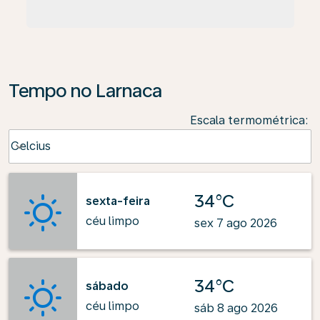
Tempo no Larnaca
Escala termométrica
:
Weather unit option Celcius Selected
Celcius
keyboard_arrow_down
34°C
sexta-feira
céu limpo
sex 7 ago 2026
34°C
sábado
céu limpo
sáb 8 ago 2026