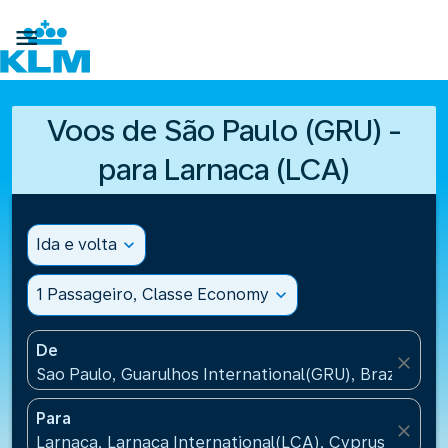

Voos de São Paulo (GRU) -
para Larnaca (LCA)
Ida e volta
expand_more
1 Passageiro, Classe Economy
expand_more
De
close
Sao Paulo, Guarulhos International(GRU), Brazil
Para
close
Larnaca, Larnaca International(LCA), Cyprus