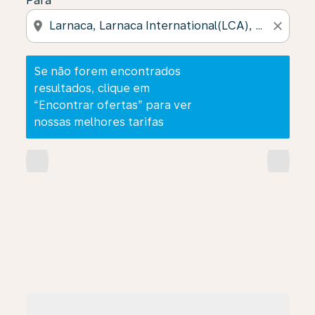
Para
location_on
close
Se não forem encontrados
resultados, clique em
“Encontrar ofertas” para ver
nossas melhores tarifas
chevron_left
chevron_right