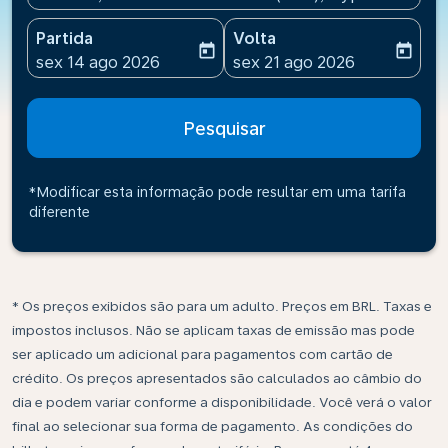
Partida
Volta
today
today
fc-booking-departure-date-aria-label
fc-booking-return-date-ari
sex 14 ago 2026
sex 21 ago 2026
Pesquisar
*Modificar esta informação pode resultar em uma tarifa
diferente
* Os preços exibidos são para um adulto. Preços em BRL. Taxas e
impostos inclusos. Não se aplicam taxas de emissão mas pode
ser aplicado um adicional para pagamentos com cartão de
crédito. Os preços apresentados são calculados ao câmbio do
dia e podem variar conforme a disponibilidade. Você verá o valor
final ao selecionar sua forma de pagamento. As condições do