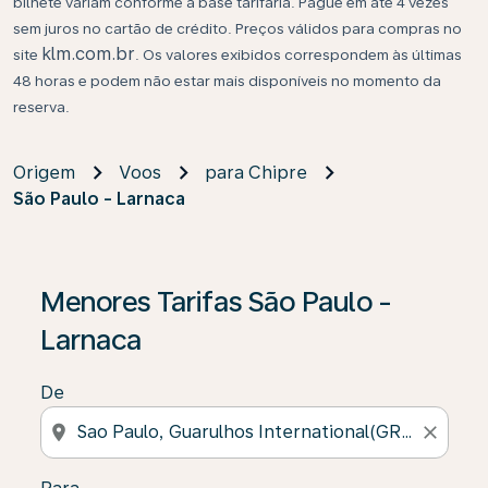
bilhete variam conforme a base tarifária. Pague em até 4 vezes
sem juros no cartão de crédito. Preços válidos para compras no
klm.com.br
site
. Os valores exibidos correspondem às últimas
48 horas e podem não estar mais disponíveis no momento da
reserva.
Origem
Voos
para Chipre
São Paulo - Larnaca
Se não forem encontrados resultados, clique em “Enco
Menores Tarifas São Paulo -
Larnaca
De
location_on
close