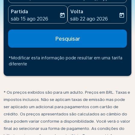
Partida
Volta
today
today
fc-booking-departure-date-aria-label
fc-booking-return-date-ari
sáb 15 ago 2026
sáb 22 ago 2026
Pesquisar
*Modificar esta informação pode resultar em uma tarifa
diferente
* Os preços exibidos são para um adulto. Preços em BRL. Taxas e
impostos inclusos. Não se aplicam taxas de emissão mas pode
ser aplicado um adicional para pagamentos com cartão de
crédito. Os preços apresentados são calculados ao câmbio do
dia e podem variar conforme a disponibilidade. Você verá o valor
final ao selecionar sua forma de pagamento. As condições do