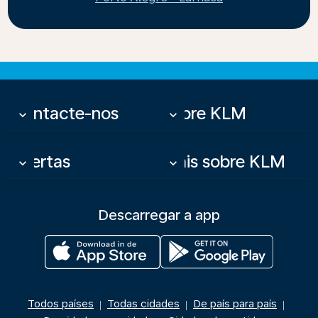
Contacte-nos
Sobre KLM
keyboard_arrow_down
keyboard_arrow_down
Ofertas
Mais sobre KLM
keyboard_arrow_down
keyboard_arrow_down
Descarregar a app
Todos países
Todas cidades
De país para país
|
|
|