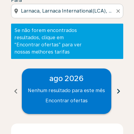
Para
location_on
close
Se não forem encontrados
resultados, clique em
“Encontrar ofertas” para ver
nossas melhores tarifas
ago 2026
chevron_left
chevron_right
Nenhum resultado para este mês
Nenh
Encontrar ofertas
Displaying fares for agosto-2026