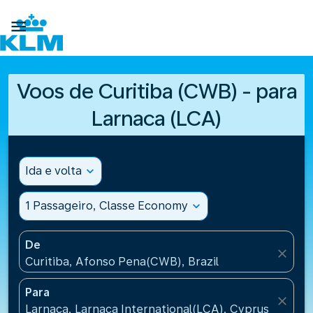

Voos de Curitiba (CWB) - para
Larnaca (LCA)
Ida e volta
expand_more
1 Passageiro, Classe Economy
expand_more
De
close
Curitiba, Afonso Pena(CWB), Brazil
Para
close
Larnaca, Larnaca International(LCA), Cyprus