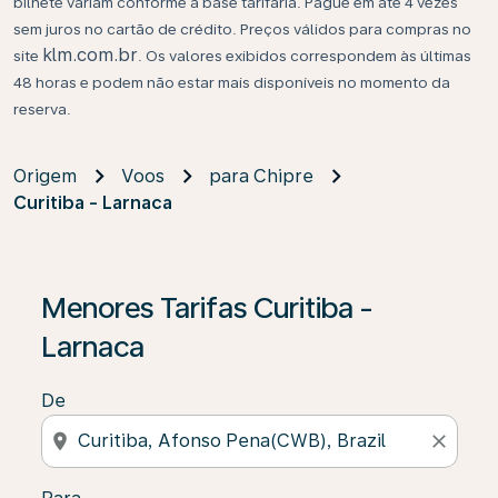
bilhete variam conforme a base tarifária. Pague em até 4 vezes
sem juros no cartão de crédito. Preços válidos para compras no
klm.com.br
site
. Os valores exibidos correspondem às últimas
48 horas e podem não estar mais disponíveis no momento da
reserva.
Origem
Voos
para Chipre
Curitiba - Larnaca
Se não forem encontrados resultados, clique em “Enco
Menores Tarifas Curitiba -
Larnaca
De
location_on
close