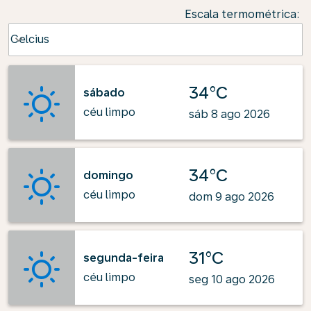
Escala termométrica
:
Weather unit option Celcius Selected
Celcius
keyboard_arrow_down
34°C
sábado
céu limpo
sáb 8 ago 2026
34°C
domingo
céu limpo
dom 9 ago 2026
31°C
segunda-feira
céu limpo
seg 10 ago 2026