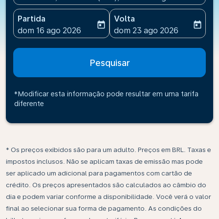
Partida
Volta
today
today
fc-booking-departure-date-aria-label
fc-booking-return-date-ari
dom 16 ago 2026
dom 23 ago 2026
Pesquisar
*Modificar esta informação pode resultar em uma tarifa
diferente
* Os preços exibidos são para um adulto. Preços em BRL. Taxas e
impostos inclusos. Não se aplicam taxas de emissão mas pode
ser aplicado um adicional para pagamentos com cartão de
crédito. Os preços apresentados são calculados ao câmbio do
dia e podem variar conforme a disponibilidade. Você verá o valor
final ao selecionar sua forma de pagamento. As condições do