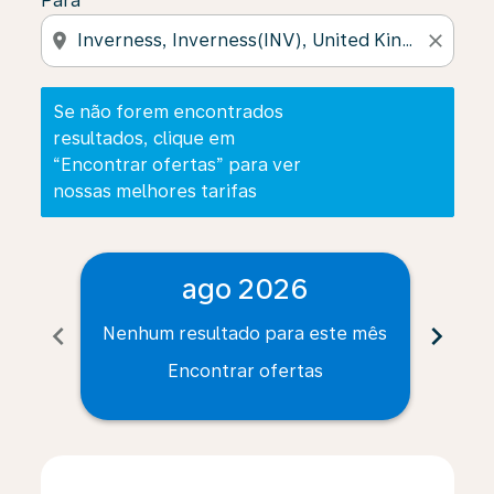
Para
location_on
close
Se não forem encontrados
resultados, clique em
“Encontrar ofertas” para ver
nossas melhores tarifas
ago 2026
chevron_left
chevron_right
Nenhum resultado para este mês
Nenh
Encontrar ofertas
Displaying fares for agosto-2026