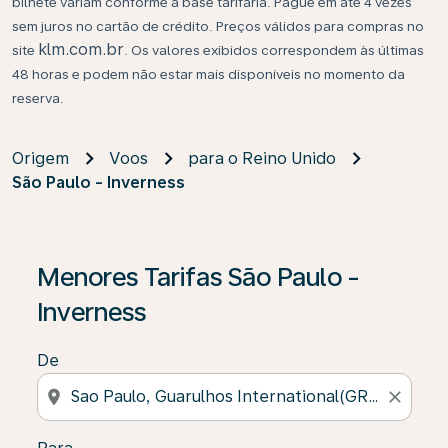
bilhete variam conforme a base tarifária. Pague em até 4 vezes
sem juros no cartão de crédito. Preços válidos para compras no
klm.com.br
site
. Os valores exibidos correspondem às últimas
48 horas e podem não estar mais disponíveis no momento da
reserva.
Origem
Voos
para o Reino Unido
São Paulo - Inverness
Se não forem encontrados resultados, clique em “Enco
Menores Tarifas São Paulo -
Inverness
De
location_on
close