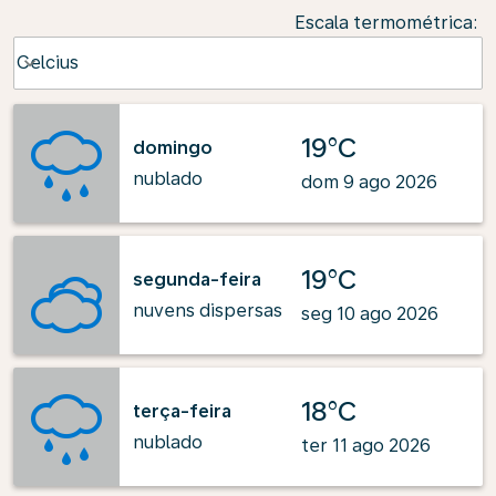
Escala termométrica
:
Weather unit option Celcius Selected
Celcius
keyboard_arrow_down
19°C
domingo
nublado
dom 9 ago 2026
19°C
segunda-feira
nuvens dispersas
seg 10 ago 2026
18°C
terça-feira
nublado
ter 11 ago 2026