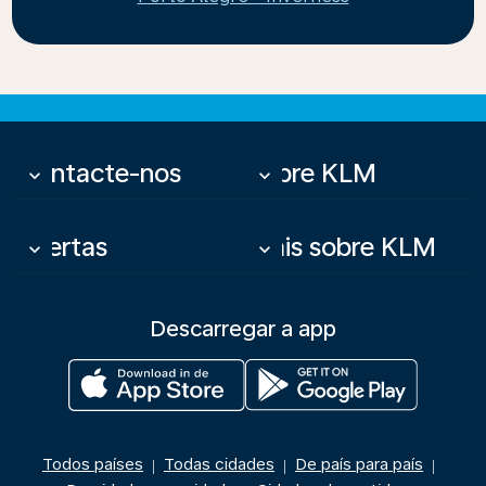
Contacte-nos
Sobre KLM
keyboard_arrow_down
keyboard_arrow_down
Ofertas
Mais sobre KLM
keyboard_arrow_down
keyboard_arrow_down
Descarregar a app
Todos países
Todas cidades
De país para país
|
|
|