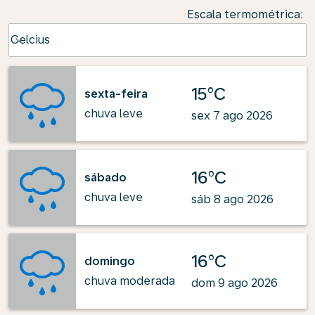
Escala termométrica
:
Weather unit option Celcius Selected
Celcius
keyboard_arrow_down
15°C
sexta-feira
chuva leve
sex 7 ago 2026
16°C
sábado
chuva leve
sáb 8 ago 2026
16°C
domingo
chuva moderada
dom 9 ago 2026