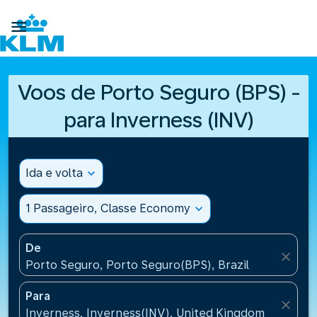

Voos de Porto Seguro (BPS) -
para Inverness (INV)
Ida e volta
expand_more
1 Passageiro, Classe Economy
expand_more
De
close
Porto Seguro, Porto Seguro(BPS), Brazil
Para
close
Inverness, Inverness(INV), United Kingdom