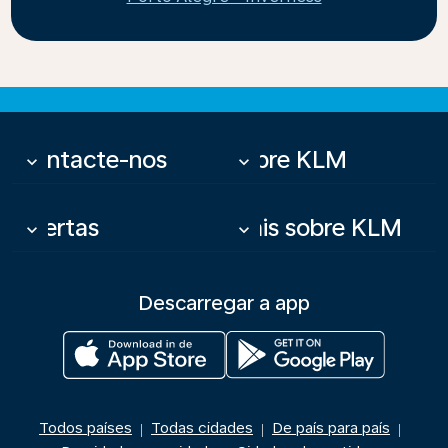
Contacte-nos
Sobre KLM
keyboard_arrow_down
keyboard_arrow_down
Ofertas
Mais sobre KLM
keyboard_arrow_down
keyboard_arrow_down
Descarregar a app
Todos países
Todas cidades
De país para país
|
|
|