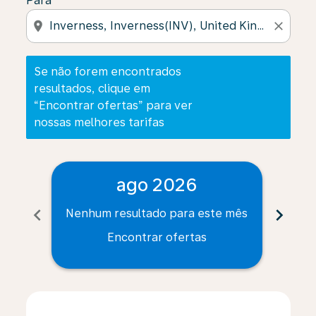
Para
location_on
close
Se não forem encontrados
resultados, clique em
“Encontrar ofertas” para ver
nossas melhores tarifas
ago 2026
chevron_left
chevron_right
Nenhum resultado para este mês
Nenh
Encontrar ofertas
Displaying fares for agosto-2026