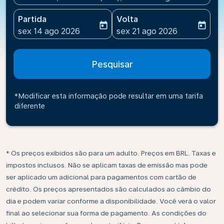
Partida
Volta
today
today
fc-booking-departure-date-aria-label
fc-booking-return-date-ari
sex 14 ago 2026
sex 21 ago 2026
Pesquisar
*Modificar esta informação pode resultar em uma tarifa
diferente
* Os preços exibidos são para um adulto. Preços em BRL. Taxas e
impostos inclusos. Não se aplicam taxas de emissão mas pode
ser aplicado um adicional para pagamentos com cartão de
crédito. Os preços apresentados são calculados ao câmbio do
dia e podem variar conforme a disponibilidade. Você verá o valor
final ao selecionar sua forma de pagamento. As condições do