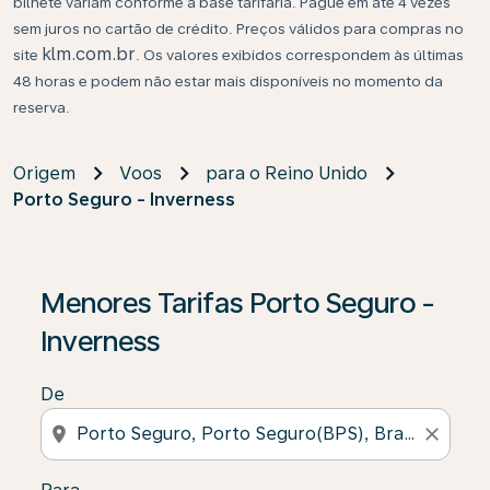
bilhete variam conforme a base tarifária. Pague em até 4 vezes
sem juros no cartão de crédito. Preços válidos para compras no
klm.com.br
site
. Os valores exibidos correspondem às últimas
48 horas e podem não estar mais disponíveis no momento da
reserva.
Origem
Voos
para o Reino Unido
Porto Seguro - Inverness
Se não forem encontrados resultados, clique em “Enco
Menores Tarifas Porto Seguro -
Inverness
De
location_on
close