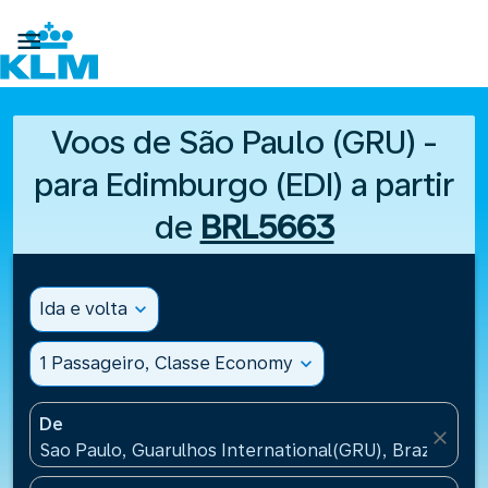

Voos de São Paulo (GRU) -
para Edimburgo (EDI) a partir
de
BRL5663
Ida e volta
expand_more
1 Passageiro, Classe Economy
expand_more
De
close
Sao Paulo, Guarulhos International(GRU), Brazil