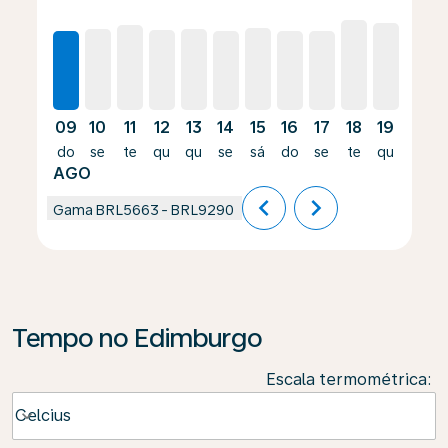
09
10
11
12
13
14
15
16
17
18
19
20
do
se
te
qu
qu
se
sá
do
se
te
qu
qu
AGO
chevron_left
chevron_right
Gama
BRL5663
-
BRL9290
Tempo no Edimburgo
Escala termométrica
:
Weather unit option Celcius Selected
Celcius
keyboard_arrow_down