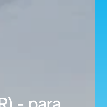
) - para