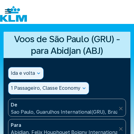

Voos de São Paulo (GRU) -
para Abidjan (ABJ)
Ida e volta
expand_more
1 Passageiro, Classe Economy
expand_more
De
close
Sao Paulo, Guarulhos International(GRU), Brazil
Para
close
Abidjan, Felix Houphouet Boigny International Airpo