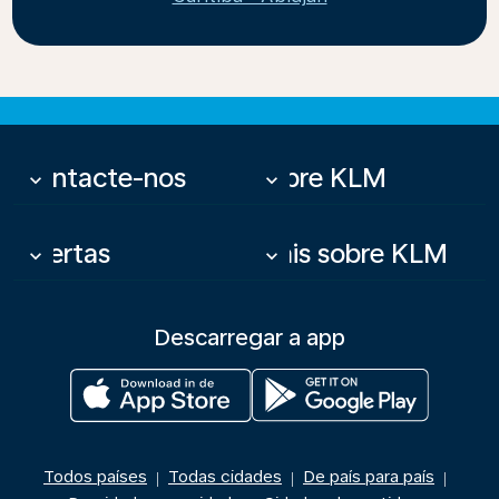
Contacte-nos
Sobre KLM
keyboard_arrow_down
keyboard_arrow_down
Ofertas
Mais sobre KLM
keyboard_arrow_down
keyboard_arrow_down
Descarregar a app
Todos países
Todas cidades
De país para país
|
|
|