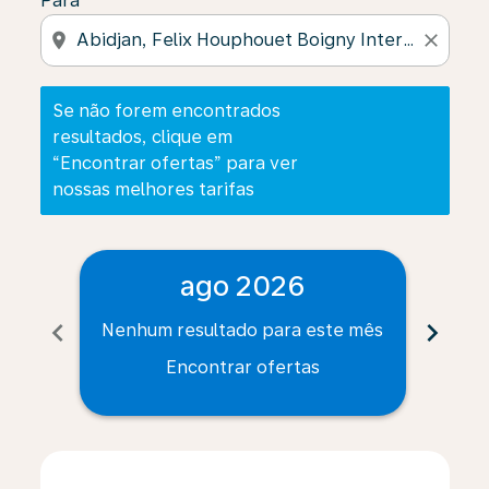
Para
location_on
close
Se não forem encontrados
resultados, clique em
“Encontrar ofertas” para ver
nossas melhores tarifas
ago 2026
chevron_left
chevron_right
Nenhum resultado para este mês
Nenh
Encontrar ofertas
Displaying fares for agosto-2026