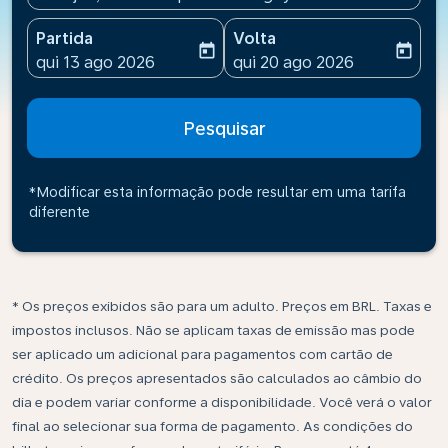
Partida
Volta
today
today
fc-booking-departure-date-aria-label
fc-booking-return-date-ari
qui 13 ago 2026
qui 20 ago 2026
Pesquisar
*Modificar esta informação pode resultar em uma tarifa
diferente
* Os preços exibidos são para um adulto. Preços em BRL. Taxas e
impostos inclusos. Não se aplicam taxas de emissão mas pode
ser aplicado um adicional para pagamentos com cartão de
crédito. Os preços apresentados são calculados ao câmbio do
dia e podem variar conforme a disponibilidade. Você verá o valor
final ao selecionar sua forma de pagamento. As condições do