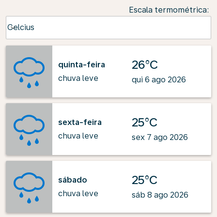
Escala termométrica
:
Weather unit option Celcius Selected
Celcius
keyboard_arrow_down
26°C
quinta-feira
chuva leve
qui 6 ago 2026
25°C
sexta-feira
chuva leve
sex 7 ago 2026
25°C
sábado
chuva leve
sáb 8 ago 2026