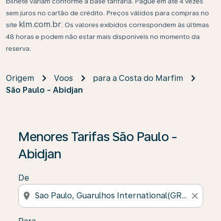
bilhete variam conforme a base tarifária. Pague em até 4 vezes
sem juros no cartão de crédito. Preços válidos para compras no
klm.com.br
site
. Os valores exibidos correspondem às últimas
48 horas e podem não estar mais disponíveis no momento da
reserva.
Origem
Voos
para a Costa do Marfim
São Paulo - Abidjan
Se não forem encontrados resultados, clique em “Enco
Menores Tarifas São Paulo -
Abidjan
De
location_on
close